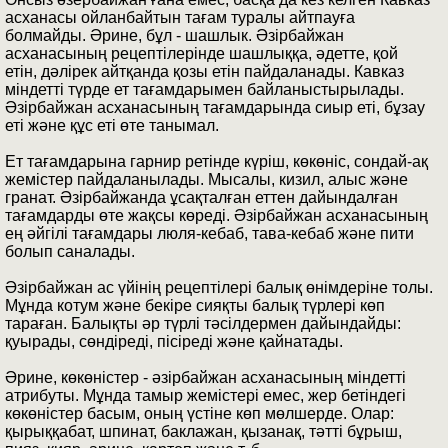
асханасы ойланбайтын тағам туралы айтпауға
болмайды. Әрине, бұл - шашлык. Әзірбайжан
асханасының рецептілерінде шашлыққа, әдетте, қой
етін, дәлірек айтқанда қозы етін пайдаланады. Кавказ
міндетті түрде ет тағамдарымен байланыстырылады.
Әзірбайжан асханасының тағамдарында сиыр еті, бұзау
еті және құс еті өте танымал.
Ет тағамдарына гарнир ретінде күріш, көкөніс, сондай-ақ
жемістер пайдаланылады. Мысалы, кизил, алыс және
гранат. Әзірбайжанда ұсақталған еттен дайындалған
тағамдарды өте жақсы көреді. Әзірбайжан асханасының
ең әйгілі тағамдары люля-кебаб, тава-кебаб және пити
болып саналады.
Әзірбайжан ас үйінің рецептілері балық өнімдеріне толы.
Мұнда котум және бекіре сияқты балық түрлері көп
тараған. Балықты әр түрлі тәсілдермен дайындайды:
қуырады, сөндіреді, пісіреді және қайнатады.
Әрине, көкөністер - әзірбайжан асханасының міндетті
атрибуты. Мұнда тамыр жемістері емес, жер бетіндегі
көкөністер басым, оның үстіне көп мөлшерде. Олар:
қырыққабат, шпинат, баклажан, қызанақ, тәтті бұрыш,