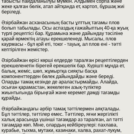
табысты пайдаланылуы мүмкін. Алдымен сорпа және
жеке қалған бөлік, атап айтқанда ет, картоп, бұршақ жиі
беріледі.
Әзірбайжан асханасының басты ұлттық тағамы плов
болып табылады. Осы аспаздық ғажайыптың 40-қа жуық
түрлі рецептісі бар. Құрамына және дайындау тәсіліне
қарай өрмектің атауы ерекшеленеді. Мысалы, плов
каурмасы - бұл қой еті, тоюг - тауық, ал плов ені - тәтті
кептірілген жемістер.
Әзірбайжан өрісі көрші елдерде таралған рецептілерден
ерекшеленетін бірегей ерекшелік бар. Күрішті мұнда ет,
балық, жеміс, шөп, жұмыртқа сияқты басқа
компоненттерден бөлек дайындайды және береді.
Оларды тамақ кезінде де араластырмайды. Алайда,
осыған қарамастан, жекелеген азық-түліктер
жиынтығында бірыңғай және керемет дәмді тағамды
құрайды.
Әзірбайжандағы әрбір тамақ тәттілермен аяқталады.
Бұл тәттілер, тәттілер емес. Тәттілер, яғни жергілікті
халық арасында үшінші тағамдар аз таралған, ал тәтті
тағамдар көп. Міне, олардың кейбіреулері: пахлава,
курабье, тыхма, мутаки, казинаки, халва, рахат-лукум,