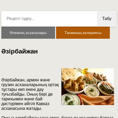
Табу
Әлемнің асханалары
Тағамның калориясы
Әзірбайжан
Әзірбайжан, армян және
грузин асханаларының ортақ
тұстары көп екені дау
туғызбайды. Оның бәрі де
тарихымен және бай
дәстүрімен әйгілі Кавказ
асханасына жатады.
Онсыз әзербайжан ғана емес, басқа да кез келген Кавказ