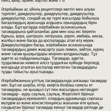
пияз, қияр, әрине, картоп және т. б.
Әзірбайжан ас үйінің рецептілері көптігі мен алуан
түрлілігі, дәмдеуіштер, дәмдеуіштер, дәмдеуіштер,
дәмдеуіштер, сондай-ақ әр түрлі жасылдар бойынша
басқалардың арасында алдыңғы орындардың бірін
алады. Бұл қатарда әзірбайжан асханасының
тағамдарына қайталанбас дәм мен хош иіс беретін
бұрыш, қора, шегіршін, петрушка, укроп, имбирь, кинза,
жалбыз және басқа да қоспаларды атап өту керек.
Дәмдеуіштерден басқа, әзірбайжан асханасында
тағамдардың дәмін жақсарту үшін лимон, зәйтүн, күрең
және тағам қышқылдары кеңінен қолданылады. Тұз
әдетте аз пайдаланылады. Тағамдар, әдетте,
тұздалмаған немесе әлсіз тұздалған күйінде беріледі,
жоғарыда аталған қоспалар көптеген тағамдардағы
тұзды табысты ауыстырады.
Әзірбайжанның ұлттық тағамдарында алғашқы тағамдар
көп. Бұл не шорба, пітір, кюфта-бозбаш сияқты ет
тағамдары, не қышқыл сүт пен жасылдың негізіндегі
тағамдар - ауру, саулық, саулық. Жергілікті бірінші
тағамдардың ерекшелігі, олардың құрамында сорпасы
мүлдем аз және консистенциясы жағынан өте қалың,
сондықтан бірінші тағамдар екінші тағамдар ретінде де