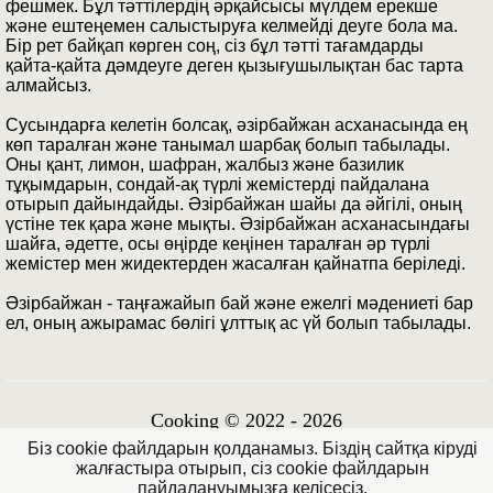
фешмек. Бұл тәттілердің әрқайсысы мүлдем ерекше
және ештеңемен салыстыруға келмейді деуге бола ма.
Бір рет байқап көрген соң, сіз бұл тәтті тағамдарды
қайта-қайта дәмдеуге деген қызығушылықтан бас тарта
алмайсыз.
Сусындарға келетін болсақ, әзірбайжан асханасында ең
көп таралған және танымал шарбақ болып табылады.
Оны қант, лимон, шафран, жалбыз және базилик
тұқымдарын, сондай-ақ түрлі жемістерді пайдалана
отырып дайындайды. Әзірбайжан шайы да әйгілі, оның
үстіне тек қара және мықты. Әзірбайжан асханасындағы
шайға, әдетте, осы өңірде кеңінен таралған әр түрлі
жемістер мен жидектерден жасалған қайнатпа беріледі.
Әзірбайжан - таңғажайып бай және ежелгі мәдениеті бар
ел, оның ажырамас бөлігі ұлттық ас үй болып табылады.
Cooking © 2022 - 2026
Біз cookie файлдарын қолданамыз. Біздің сайтқа кіруді
жалғастыра отырып, сіз cookie файлдарын
пайдалануымызға келісесіз.