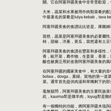
關。它在阿塞拜疆美食中非常受歡迎，
大米，蔬菜和水果被用作肉類菜肴的配菜。
中最著名的菜肴是lulya kebab，tava ke
阿塞拜疆美食的食譜比比皆是。庫圖姆
當然，蔬菜是阿塞拜疆美食的必要屬性
柿，甜椒，洋蔥，黃瓜，當然還有土豆
阿塞拜疆美食的食譜在豐富和多樣性，
香，歐芹菜，農作物，生姜菜，香菜，
酸也被廣泛用於改善阿塞拜疆美食的風
在阿塞拜疆的國家美食中，有大量的首餐。這些
bolwa，dovga，寡婦。當地的
菜。通常首先提供肉湯和單獨剩下的部
毫無疑問，阿塞拜疆美食的主要民族菜
此，kaurma犁是燉羊肉，toyug犁是雞
有一個獨特的功能，將阿塞拜疆木筏與