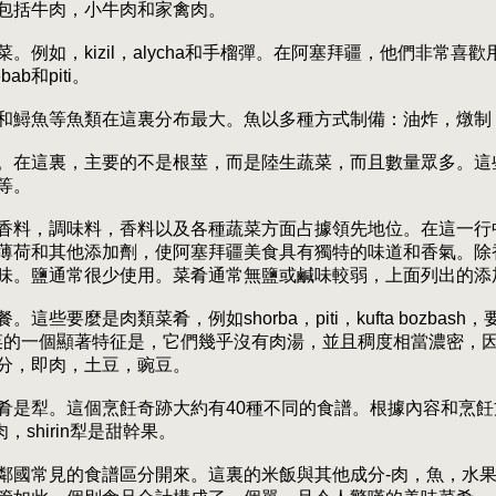
包括牛肉，小牛肉和家禽肉。
例如，kizil，alycha和手榴彈。在阿塞拜疆，他們非常
bab和piti。
和鱘魚等魚類在這裏分布最大。魚以多種方式制備：油炸，燉制
。在這裏，主要的不是根莖，而是陸生蔬菜，而且數量眾多。這
等。
香料，調味料，香料以及各種蔬菜方面占據領先地位。在這一行
薄荷和其他添加劑，使阿塞拜疆美食具有獨特的味道和香氣。除
味。鹽通常很少使用。菜肴通常無鹽或鹹味較弱，上面列出的添
要麼是肉類菜肴，例如shorba，piti，kufta bozbas
第一道菜的一個顯著特征是，它們幾乎沒有肉湯，並且稠度相當濃密
分，即肉，土豆，豌豆。
肴是犁。這個烹飪奇跡大約有40種不同的食譜。根據內容和烹
肉，shirin犁是甜幹果。
鄰國常見的食譜區分開來。這裏的米飯與其他成分-肉，魚，水