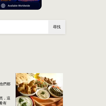
尋找
他們都
然，這
肴有