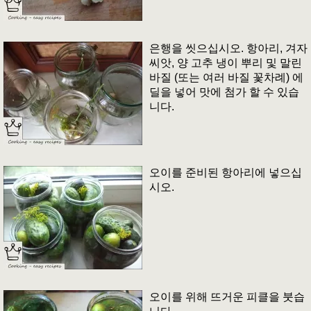
은행을 씻으십시오. 항아리, 겨자
씨앗, 양 고추 냉이 뿌리 및 말린
바질 (또는 여러 바질 꽃차례) 에
딜을 넣어 맛에 첨가 할 수 있습
니다.
오이를 준비된 항아리에 넣으십
시오.
오이를 위해 뜨거운 피클을 붓습