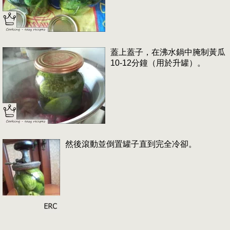
蓋上蓋子，在沸水鍋中腌制黃瓜
10-12分鐘（用於升罐）。
然後滾動並倒置罐子直到完全冷卻。