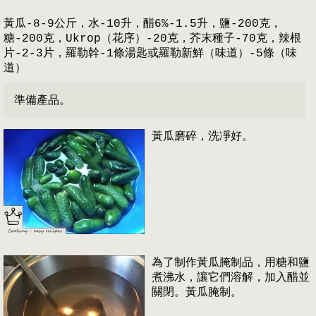
黃瓜-8-9公斤，水-10升，醋6%-1.5升，鹽-200克，
糖-200克，Ukrop（花序）-20克，芥末種子-70克，辣根
片-2-3片，羅勒幹-1條湯匙或羅勒新鮮（味道）-5條（味
道）
準備產品。
黃瓜磨碎，洗凈好。
為了制作黃瓜腌制品，用糖和鹽
煮沸水，讓它們溶解，加入醋並
關閉。黃瓜腌制。