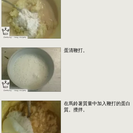
蛋清鞭打。
在馬鈴薯質量中加入鞭打的蛋白
質。攪拌。