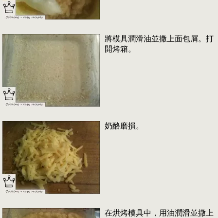
將模具潤滑油並撒上面包屑。打
開烤箱。
奶酪磨損。
在烘烤模具中，用油潤滑並撒上