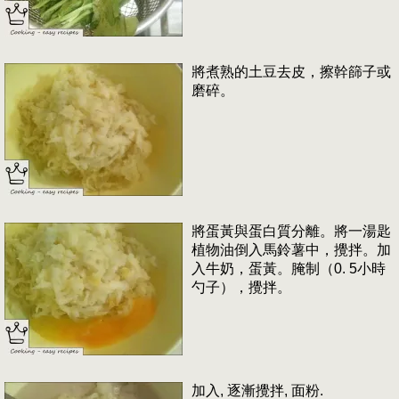
將煮熟的土豆去皮，擦幹篩子或
磨碎。
將蛋黃與蛋白質分離。將一湯匙
植物油倒入馬鈴薯中，攪拌。加
入牛奶，蛋黃。腌制（0. 5小時
勺子），攪拌。
加入, 逐漸攪拌, 面粉.