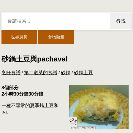
尋找
世界廚房
食物熱量
砂鍋土豆與pachavel
烹飪食譜
/
第二道菜的食譜
/
砂鍋
/
砂鍋土豆
8個部分
2小時30分鐘30分鐘
一種不尋常的夏季烤土豆和
pa。