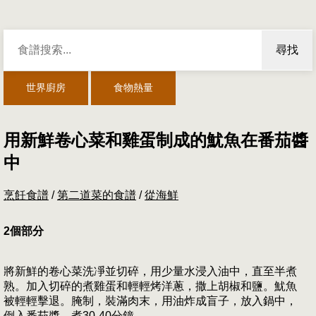
尋找
世界廚房
食物熱量
用新鮮卷心菜和雞蛋制成的魷魚在番茄醬
中
烹飪食譜
/
第二道菜的食譜
/
從海鮮
2個部分
將新鮮的卷心菜洗凈並切碎，用少量水浸入油中，直至半煮
熟。加入切碎的煮雞蛋和輕輕烤洋蔥，撒上胡椒和鹽。魷魚
被輕輕擊退。腌制，裝滿肉末，用油炸成盲子，放入鍋中，
倒入番茄醬，煮30-40分鐘。