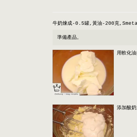
牛奶煉成-0.5罐,黃油-200克,Smet
準備產品。
用軟化油
添加酸奶