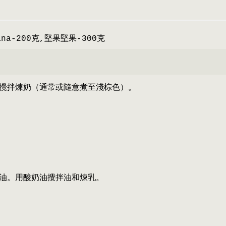
ana-200克,堅果堅果-300克
攪拌煉奶（通常或隨意煮至淺棕色）。
油。用酸奶油攪拌油和煉乳。