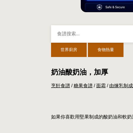
世界廚房
食物熱量
奶油酸奶油，加厚
烹飪食譜
/
糖果食譜
/
面霜
/
由煉乳制成
如果你喜歡用堅果制成的酸奶油和軟奶