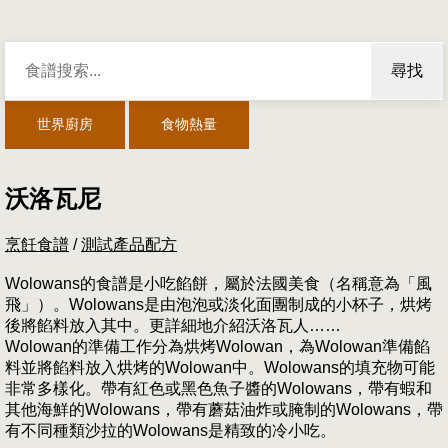
尋找
世界廚房
食物熱量
沃洛瓦尼
烹飪食譜
/
測試產品配方
Wolowans的食譜是小吃餡餅，屬於法國美食（名稱意為「風
飛」）。Wolowans是由泡泡或淡化面團制成的小杯子，烘烤
後將餡料放入其中。更詳細地介紹沃洛瓦人……
Wolowan的準備工作分為烘烤Wolowan，為Wolowan準備餡
料並將餡料放入烘烤的Wolowan中。Wolowans的填充物可能
非常多樣化。帶有紅色或黑色魚子醬的Wolowans，帶有蝦和
其他海鮮的Wolowans，帶有蘑菇油炸或腌制的Wolowans，帶
有不同種類沙拉的Wolowans是精致的冷小吃。