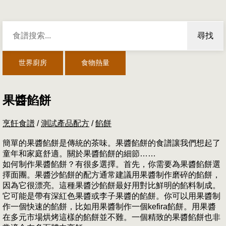
尋找
世界廚房
食物熱量
果醬餡餅
烹飪食譜
/
測試產品配方
/
餡餅
簡單的果醬餡餅是傳統的茶味。果醬餡餅的食譜讓我們想起了
童年和家庭舒適。關於果醬餡餅的細節……
如何制作果醬餡餅？有很多選擇。首先，你需要為果醬餡餅選
擇面團。果醬沙餡餅的配方通常建議用果醬制作磨碎的餡餅，
因為它很漂亮。這種果醬沙餡餅最好用對比鮮明的餡料制成。
它可能是帶有深紅色果醬或李子果醬的餡餅。你可以用果醬制
作一個快速的餡餅，比如用果醬制作一個kefira餡餅。用果醬
在多元市場烘烤這樣的餡餅並不難。一個精致的果醬餡餅也非