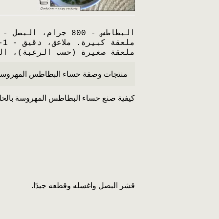
ملعقة صغيرة (حسب الرغبة)، الخبز الأبيض - 100 غ، أو لفة للخب
منتجات وصفة حساء البطاطس المهروسة با
كيفية صنع حساء البطاطس المهروسة بالحلي
قشر البصل واغسله وقطعه جيدًا.