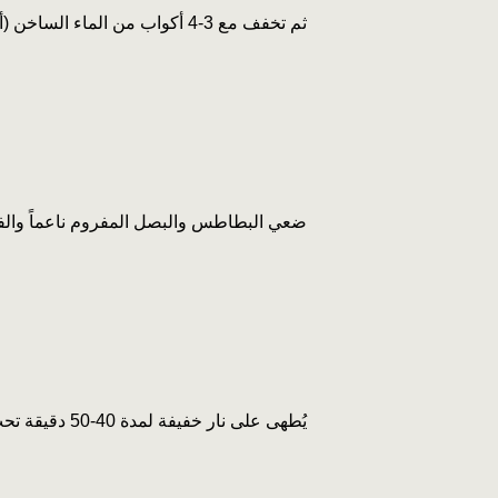
ثم تخفف مع 3-4 أكواب من الماء الساخن (أو المرق).
ضعي البطاطس والبصل المفروم ناعماً والفل
يُطهى على نار خفيفة لمدة 40-50 دقيقة تحت الغطاء مع التحريك بشكل دوري طوال الوقت.