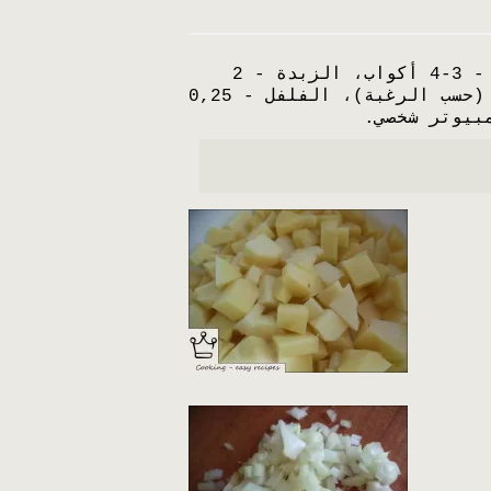
البطاطس - 800 جرام، البصل - 50-70 جرام، الحليب - 2 كوب، الماء (أو المرق) - 3-4 أكواب، الزبدة - 2
ملعقة كبيرة. ملاعق، دقيق - 1-2 ملعقة كبيرة. الملاعق، الملح - 1 ملعقة صغيرة (حسب الرغبة)، الفلفل - 0,25