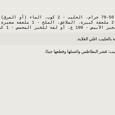
ز المحمص - 1 كمبيوتر شخصي.
لحليب. اغلي الغلاية.
ب: قشر البطاطس واغسلها وقطعها جيدًا.