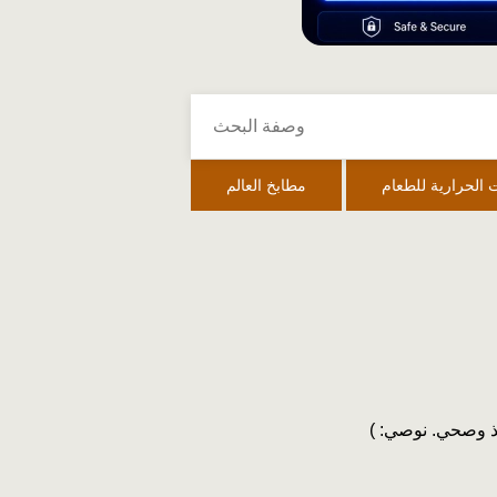
 الحرارية للطعام
مطابخ العالم
ذ وصحي. نوصي: )