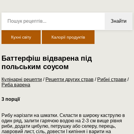
Знайти
Кухні світу
Калорії продуктів
Баттерфіш відварена під
польським соусом
Кулінарні рецепти
/
Рецепти других страв
/
Рибні страви
/
Риба варена
3 порції
Рибу нарізати на шматки. Скласти в широку каструлю в
один ряд, залити гарячою водою на 2-3 см вище рівня
риби, додати цибулю, петрушку або селеру, перець,
лавровий лист, сіль, довести I кипіння і варити на