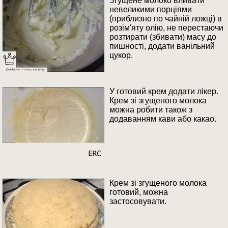
Згущене молоко вливати
невеликими порціями
(приблизно по чайній ложці) в
розім'яту олію, не перестаючи
розтирати (збивати) масу до
пишності, додати ванільний
цукор.
У готовий крем додати лікер.
Крем зі згущеного молока
можна робити також з
додаванням кави або какао.
Крем зі згущеного молока
готовий, можна
застосовувати.