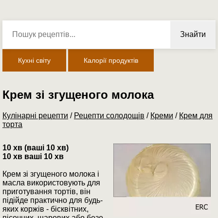
Знайти
Кухні світу
Калорії продуктів
Крем зі згущеного молока
Кулінарні рецепти
/
Рецепти солодощів
/
Креми
/
Крем для
торта
10 хв (ваші 10 хв)
10 хв ваші 10 хв
Крем зі згущеного молока і
масла використовують для
приготування тортів, він
підійде практично для будь-
яких коржів - бісквітних,
пісочних, шарових або безе.