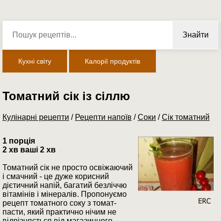
Знайти
Кухні світу
Калорії продуктів
Томатний сік із сіллю
Кулінарні рецепти
/
Рецепти напоїв
/
Соки
/
Сік томатний
1 порція
2 хв ваші 2 хв
Томатний сік не просто освіжаючий
і смачний - це дуже корисний
дієтичний напій, багатий безліччю
вітамінів і мінералів. Пропонуємо
рецепт томатного соку з томат-
пасти, який практично нічим не
відрізняється від магазинного.