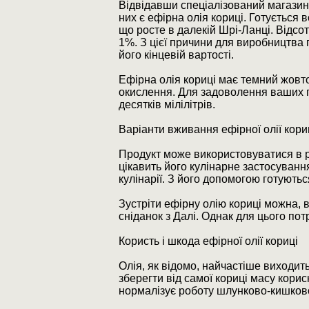
Відвідавши спеціалізований магазин
них є ефірна олія кориці. Готується
що росте в далекій Шрі-Ланці. Відсото
1%. З цієї причини для виробництва 
його кінцевій вартості.
Ефірна олія кориці має темний жовт
окислення. Для задоволення ваших п
десятків мілілітрів.
Варіанти вживання ефірної олії кори
Продукт може використовуватися в р
цікавить його кулінарне застосуванн
кулінарії. З його допомогою готуються
Зустріти ефірну олію кориці можна, в
сніданок з Далі. Однак для цього по
Користь і шкода ефірної олії кориці
Олія, як відомо, найчастіше виходить
зберегти від самої кориці масу кори
нормалізує роботу шлунково-кишково