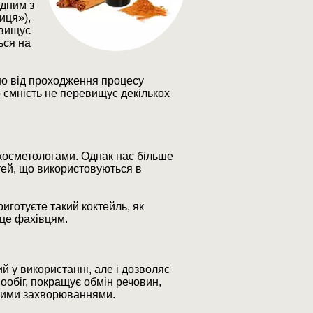
Одним з
иця»),
евищує
ься на
но від проходження процесу
 ємність не перевищує декількох
косметологами. Однак нас більше
тей, що використовуються в
риготуєте такий коктейль, як
 це фахівцям.
й у використанні, але і дозволяє
ообіг, покращує обмін речовин,
дними захворюваннями.