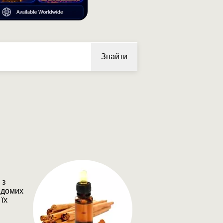
Знайти
 з
відомих
їх