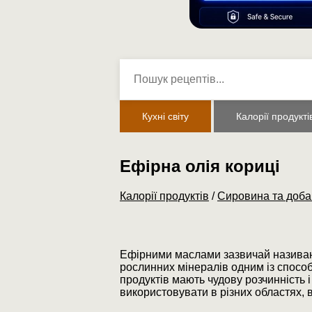
Кухні світу
Калорії продукті
Ефірна олія кориці
Калорії продуктів
/
Сировина та доба
Ефірними маслами зазвичай називают
рослинних мінералів одним із способ
продуктів мають чудову розчинність 
використовувати в різних областях, 