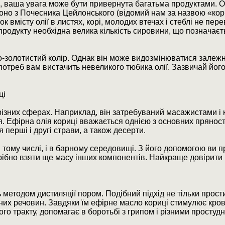
, ваша увага може бути привернута багатьма продуктами. 
 воно з Почесника Цейлонського (відомий нам за назвою «кор
к вмісту олії в листях, корі, молодих втечах і стеблі не пер
продукту необхідна велика кількість сировини, що позначаєт
о-золотистий колір. Однак він може видозмінюватися залеж
отреб вам вистачить невеликого тюбика олії. Зазвичай його
ці
ізних сферах. Наприклад, він затребуваний масажистами і 
я. Ефірна олія кориці вважається однією з основних прянос
 перші і другі страви, а також десерти.
 тому числі, і в барному середовищі. З його допомогою ви п
трібно взяти ще масу інших компонентів. Найкраще довірити
 методом дистиляції пором. Подібний підхід не тільки прости
сних речовин. Завдяки їм ефірне масло кориці стимулює кров
го тракту, допомагає в боротьбі з грипом і різними просту