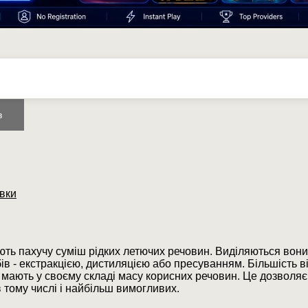
в
вки
ь пахучу суміш рідких летючих речовин. Виділяються вони
ів - екстракцією, дистиляцією або пресуванням. Більшість 
і мають у своєму складі масу корисних речовин. Це дозволяє 
в тому числі і найбільш вимогливих.