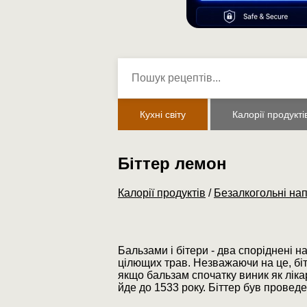
Кухні світу
Калорії продукті
Біттер лемон
Калорії продуктів
/
Безалкогольні нап
Бальзами і бітери - два споріднені н
цілющих трав. Незважаючи на це, біте
якщо бальзам спочатку виник як лікар
йде до 1533 року. Біттер був провед