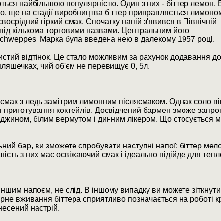
ються найбільшою популярністю. Один з них - біттер лемон. В
го, ще на стадії виробництва біттер приправляється лимоном
своєрідний гіркий смак. Спочатку напій з'явився в Північній
 під кількома торговими назвами. Центральним його
Schweppes. Марка була введена нею в далекому 1957 році.
истий відтінок. Це стало можливим за рахунок додавання д
 пляшечках, чий об'єм не перевищує 0, 5л.
смак з ледь замітрим лимонним післясмаком. Однак соло він
 приготування коктейлів. Досвідчений бармен зможе запроп
 джином, білим вермутом і динним лікером. Що стосується м
ий бар, ви зможете спробувати наступні напої: біттер мелон
ьшість з них має освіжаючий смак і ідеально підійде для тепл
 іншим напоєм, не слід. В іншому випадку ви можете зіткнути
рне вживання біттера сприятливо позначається на роботі к
несений настрій.