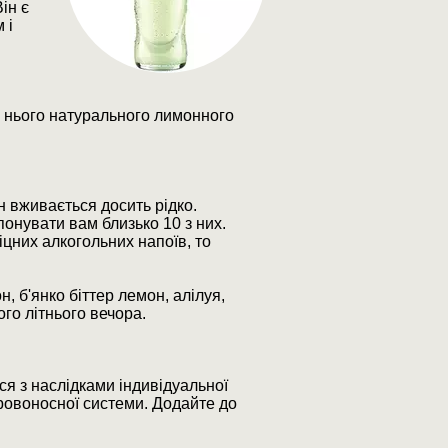
ін є
 і
о нього натурального лимонного
 вживається досить рідко.
онувати вам близько 10 з них.
іцних алкогольних напоїв, то
, б'янко біттер лемон, алілуя,
ого літнього вечора.
ся з наслідками індивідуальної
ровоносної системи. Додайте до