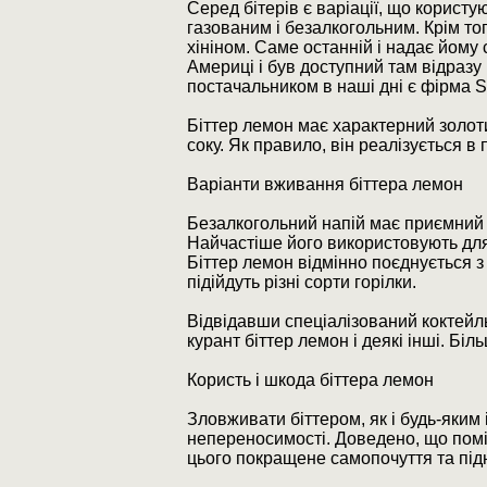
Серед бітерів є варіації, що користу
газованим і безалкогольним. Крім то
хініном. Саме останній і надає йому 
Америці і був доступний там відразу
постачальником в наші дні є фірма 
Біттер лемон має характерний золот
соку. Як правило, він реалізується в
Варіанти вживання біттера лемон
Безалкогольний напій має приємний 
Найчастіше його використовують для
Біттер лемон відмінно поєднується з
підійдуть різні сорти горілки.
Відвідавши спеціалізований коктейльн
курант біттер лемон і деякі інші. Біл
Користь і шкода біттера лемон
Зловживати біттером, як і будь-яким
непереносимості. Доведено, що помі
цього покращене самопочуття та під