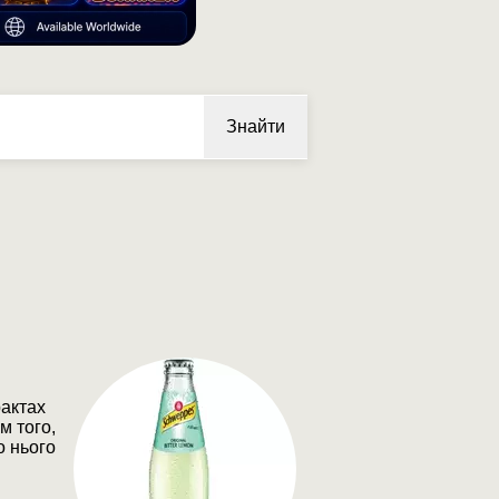
Знайти
рактах
м того,
о нього