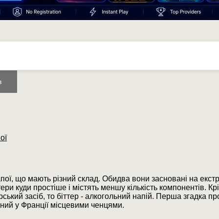
в
ої
апої, що мають різний склад. Обидва вони засновані на екст
ри куди простіше і містять меншу кількість компонентів. Крі
ський засіб, то біттер - алкогольний напій. Перша згадка пр
ений у Франції місцевими ченцями.