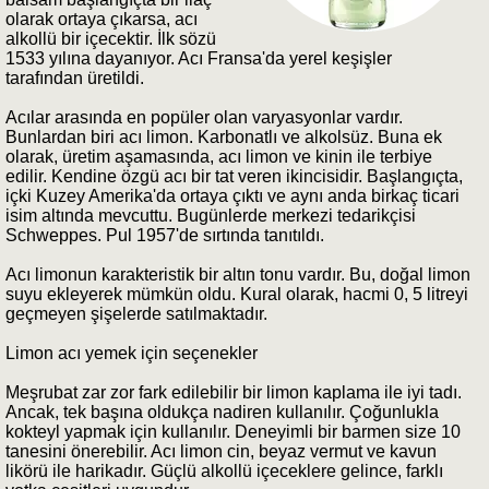
olarak ortaya çıkarsa, acı
alkollü bir içecektir. İlk sözü
1533 yılına dayanıyor. Acı Fransa'da yerel keşişler
tarafından üretildi.
Acılar arasında en popüler olan varyasyonlar vardır.
Bunlardan biri acı limon. Karbonatlı ve alkolsüz. Buna ek
olarak, üretim aşamasında, acı limon ve kinin ile terbiye
edilir. Kendine özgü acı bir tat veren ikincisidir. Başlangıçta,
içki Kuzey Amerika'da ortaya çıktı ve aynı anda birkaç ticari
isim altında mevcuttu. Bugünlerde merkezi tedarikçisi
Schweppes. Pul 1957'de sırtında tanıtıldı.
Acı limonun karakteristik bir altın tonu vardır. Bu, doğal limon
suyu ekleyerek mümkün oldu. Kural olarak, hacmi 0, 5 litreyi
geçmeyen şişelerde satılmaktadır.
Limon acı yemek için seçenekler
Meşrubat zar zor fark edilebilir bir limon kaplama ile iyi tadı.
Ancak, tek başına oldukça nadiren kullanılır. Çoğunlukla
kokteyl yapmak için kullanılır. Deneyimli bir barmen size 10
tanesini önerebilir. Acı limon cin, beyaz vermut ve kavun
likörü ile harikadır. Güçlü alkollü içeceklere gelince, farklı