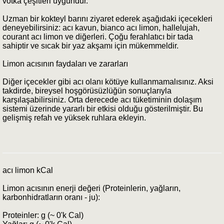
votka çeşitleri uygundur.
Uzman bir kokteyl barını ziyaret ederek aşağıdaki içecekleri
deneyebilirsiniz: acı kavun, bianco acı limon, hallelujah,
courant acı limon ve diğerleri. Çoğu ferahlatıcı bir tada
sahiptir ve sıcak bir yaz akşamı için mükemmeldir.
Limon acısının faydaları ve zararları
Diğer içecekler gibi acı olanı kötüye kullanmamalısınız. Aksi
takdirde, bireysel hoşgörüsüzlüğün sonuçlarıyla
karşılaşabilirsiniz. Orta derecede acı tüketiminin dolaşım
sistemi üzerinde yararlı bir etkisi olduğu gösterilmiştir. Bu
gelişmiş refah ve yüksek ruhlara ekleyin.
acı limon kCal
Limon acısının enerji değeri (Proteinlerin, yağların,
karbonhidratların oranı - ju):
Proteinler: g (~ 0'k Cal)