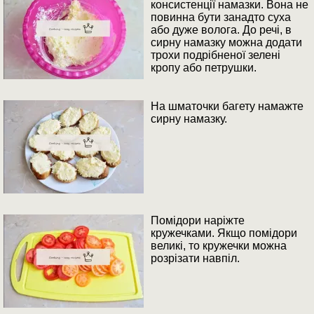
консистенції намазки. Вона не
повинна бути занадто суха
або дуже волога. До речі, в
сирну намазку можна додати
трохи подрібненої зелені
кропу або петрушки.
На шматочки багету намажте
сирну намазку.
Помідори наріжте
кружечками. Якщо помідори
великі, то кружечки можна
розрізати навпіл.