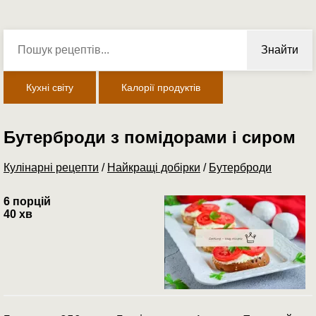
Знайти
Кухні світу
Калорії продуктів
Бутерброди з помідорами і сиром
Кулінарні рецепти
/
Найкращі добірки
/
Бутерброди
6 порцій
40 хв