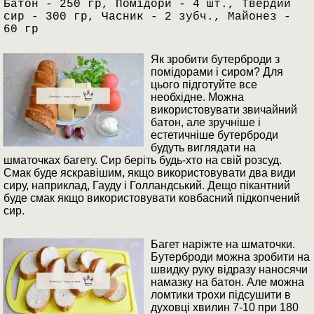
Батон - 250 гр, Помідори - 4 шт., Твердий
сир - 300 гр, Часник - 2 зубч., Майонез -
60 гр
Як зробити бутерброди з
помідорами і сиром? Для
цього підготуйте все
необхідне. Можна
використовувати звичайний
батон, але зручніше і
естетичніше бутерброди
будуть виглядати на
шматочках багету. Сир беріть будь-хто на свій розсуд.
Смак буде яскравішим, якщо використовувати два види
сиру, наприклад, Гауду і Голландський. Дещо пікантний
буде смак якщо використовувати ковбасний підкопчений
сир.
Багет наріжте на шматочки.
Бутерброди можна зробити на
швидку руку відразу наносячи
намазку на батон. Але можна
ломтики трохи підсушити в
духовці хвилин 7-10 при 180