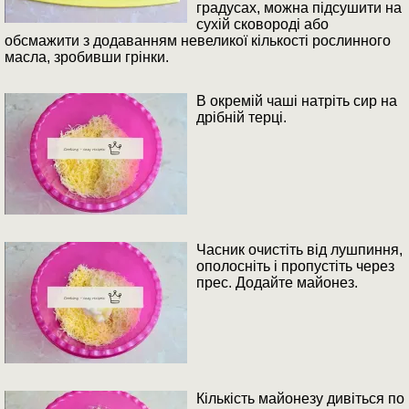
градусах, можна підсушити на
сухій сковороді або
обсмажити з додаванням невеликої кількості рослинного
масла, зробивши грінки.
В окремій чаші натріть сир на
дрібній терці.
Часник очистіть від лушпиння,
ополосніть і пропустіть через
прес. Додайте майонез.
Кількість майонезу дивіться по