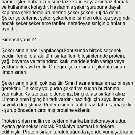
hamur işleri daha uzun süre taze kalır. Beyaz sır hazırlamak
ve kullanmak kolaydır. Haşlanmış şeker şurubuna dayalı
kaplama şekerleme ürünlerine şeker şekeri, ruj da denir.
Şeker şekerleme, şeker şekerleme isimleri oldukça yaygındır,
ancak şeker şekerleme tarifleri neredeyse sır için olanlarla
aynıdır.
Sır nasıl yapılır?
Şeker sırının nasıl yapılacağı konusunda birçok seçenek
vardır. Temel olarak, tüm sır tarifleri, bileşimlerinde protein,
yağ, boyama ve tatlandırıcı katkı maddelerinin varlığı veya
yokluğu ile ayırt edilir. Örneğin, şeker sırları, çikolata sırları,
limon sırları.
Şeker sırının tarifi çok basittir. Sırın hazırlanması en az bileşen
gerektirir. En kolay yol pudra şekeri ve sudan buzlanma
yapmaktır. Kakao tozu eklerseniz, bir çikolata sır tarifi alırız.
Limon sırının ilginç bir tadı vardır - hazırlığı için suyu limon
suyuyla değiştiririz. Protein sırının tarifi biraz daha karmaşıktır
- şurup önceden çırpılmış proteine eklenir.
Protein sırları muffin ve keklerin harika bir dekorasyonudur.
Ayrıca geleneksel olarak Paskalya pastası ile dekore
edilmiştir. Protein sırları kurutulduğunda içeride yumuşak kalır.