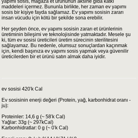
yapımı sosis, mağaza et ürününün aksine gıda katkı
maddeleri içermez. Bununla birlikte, her zaman ev yapımı
sosis bir kişiye fayda sağlamaz. Ev yapımı sosisin zararı
insan vücudu için kötü bir şekilde sona erebilir.
Her şeyden önce, ev yapımı sosisin zararı et ürünlerinin
üretiminin bileşimi ve teknolojisinde yatmaktadır. Mesele şu
ki, tüm ev sosisi üreticileri üretim sürecinin sterilitesini
sağlayamaz. Bu nedenle, olumsuz sonuçlardan kaçınmak
için, kendi başınıza ev yapımı sosis yapmak veya güvenilir
üreticilerden bir et ürünü satın almak daha iyidir.
ev sosisi 420'k Cal
Ev sosisinin enerji değeri (Protein, yağ, karbonhidrat oranı -
ju):
Proteinler: 14,6 g (~ 58'k Cal)
Yağlar: 33g (~ 297kCal)
Karbonhidratlar: 0 g (~ 0'k Cal)