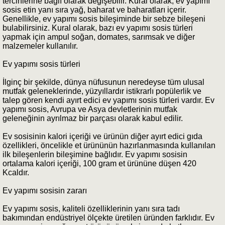
tercihlerine bağlı olarak değişebilir. Kural olarak, ev yapımı
sosis etin yanı sıra yağ, baharat ve baharatları içerir.
Genellikle, ev yapımı sosis bileşiminde bir sebze bileşeni
bulabilirsiniz. Kural olarak, bazı ev yapımı sosis türleri
yapmak için ampul soğan, domates, sarımsak ve diğer
malzemeler kullanılır.
Ev yapımı sosis türleri
İlginç bir şekilde, dünya nüfusunun neredeyse tüm ulusal
mutfak geleneklerinde, yüzyıllardır istikrarlı popülerlik ve
talep gören kendi ayırt edici ev yapımı sosis türleri vardır. Ev
yapımı sosis, Avrupa ve Asya devletlerinin mutfak
geleneğinin ayrılmaz bir parçası olarak kabul edilir.
Ev sosisinin kalori içeriği ve ürünün diğer ayırt edici gıda
özellikleri, öncelikle et ürününün hazırlanmasında kullanılan
ilk bileşenlerin bileşimine bağlıdır. Ev yapımı sosisin
ortalama kalori içeriği, 100 gram et ürününe düşen 420
Kcaldır.
Ev yapımı sosisin zararı
Ev yapımı sosis, kaliteli özelliklerinin yanı sıra tadı
bakımından endüstriyel ölçekte üretilen üründen farklıdır. Ev