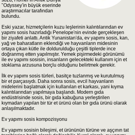
"Odyssey'in büyük eserinde
araştırmacılar tarafından
bulundu.
Eski yazar, hizmetçilerin kuzu leşlerinin kalıntılarından ev
yapımı sosis hazırladığı Penelope'nin evinde gerçekleşen
bir ziyafeti anlattı. Antik Yunanistan'da, ev yapımı sosis, kan,
yağ ve baharatların eklendiği ve hayvanların midesinin
ortaya çıkan kütle ile doldurulduğu çeşitli tiplerde ince
doğranmış etten yapılmıştır. Yemek pişirmedeki görünümü
ile ev yapımı sosisin, insanların gelecekteki kullanım için et
stoklama arzusuna borçlu olduğunu belirtmek gerekir.
İlk ev yapımı sosis türleri, basitçe tuzlanmış ve kurutulmuş
bir et parçasıydı. Daha sonra sosis, evcil hayvanların
midelerini başlatmak için kullanılan et karkası, yani kıyma
kalıntılarından yapılmaya başlandı. Modern gıda
endüstrisinde sosis, bir gıda kabuğuna yerleştirilen
kıymadan yapılan bir tür et ürünü olan bir gıda ürünü olarak
anlaşılmaktadır.
Ev yapımı sosis kompozisyonu
Ev yapımı sosisin bileşimi, et ürününün türüne ve aşçının tat