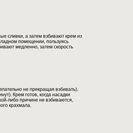
ые сливки, а затем взбивают крем из
охладном помещении, пользуясь
ивают медленно, затем скорость
елательно не прекращая взбивать).
нут). Крем готов, когда насадки
акой-либо причине не взбиваются,
ного крахмала.