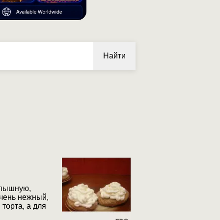
Найти
 пышную,
очень нежный,
торта, а для