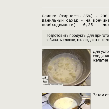
Сливки (жирность 35%) - 200
Ванильный сахар - на кончик
необходимости) - 0,25 ч. ло
Подготовить продукты для приготов
взбивать сливки, охлаждают в холо
Для усто
соединяю
желатин 
Затем с