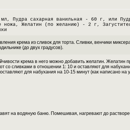
 мл, Пудра сахарная ванильная - 60 г, или Пуд
е ножа, Желатин (по желанию) - 2 г, Загустите
жки
ления крема из сливок для торта. Сливки, венчики миксера 
дильнике (до двух градусов).
йчивости крема в него можно добавить желатин. Желатин 
т со сливками в отношении 1: 10 и оставляют для набухан
оставляют для набухания на 10-15 минут (как написано на у
тавят на водяную баню. Помешивая, нагревают до растворе