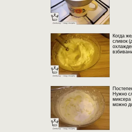
Когда же
сливок (
охлажде
взбиван
Постепен
Нужно сл
миксера 
можно до