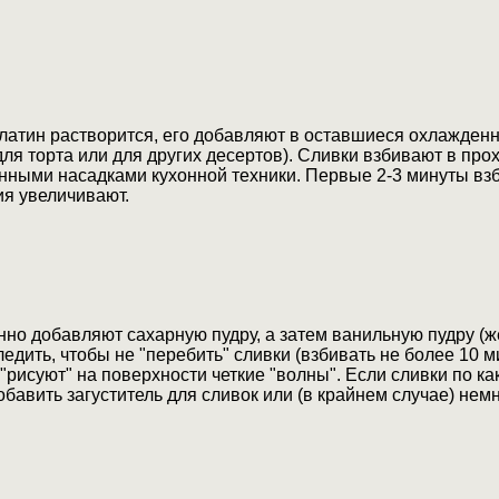
латин растворится, его добавляют в оставшиеся охлажденн
для торта или для других десертов). Сливки взбивают в пр
нными насадками кухонной техники. Первые 2-3 минуты взб
ия увеличивают.
но добавляют сахарную пудру, а затем ванильную пудру (ж
едить, чтобы не "перебить" сливки (взбивать не более 10 ми
"рисуют" на поверхности четкие "волны". Если сливки по к
бавить загуститель для сливок или (в крайнем случае) нем