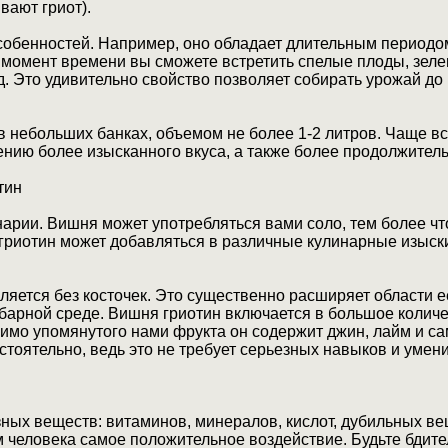
вают гриот).
собенностей. Например, оно обладает длительным периодо
н момент времени вы сможете встретить спелые плоды, зел
 д. Это удивительно свойство позволяет собирать урожай до
в небольших банках, объемом не более 1-2 литров. Чаще в
ению более изысканного вкуса, а также более продолжитель
тин
арии. Вишня может употребляться вами соло, тем более чт
гриотин может добавляться в различные кулинарные изыски
ляется без косточек. Это существенно расширяет области 
 барной среде. Вишня гриотин включается в большое колич
имо упомянутого нами фрукта он содержит джин, лайм и са
тоятельно, ведь это не требует серьезных навыков и умени
ных веществ: витаминов, минералов, кислот, дубильных веще
м человека самое положительное воздействие. Будьте бдите