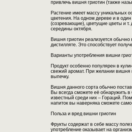
привлечь вишня гриотин (также назы
Растение имеет массу уникальных о
цветения. На одном дереве и в оди
(созревающие), цветущие цветы и т.
середины октября.
Вишня гриотин реализуется обычно 
дистилляте. Это способствует получ
Варианты употребления вишни грио
Продукт особенно популярен в кулин
свежий аромат. При желании вишня 
выпечку.
Вишня данного сорта обычно постав
Вы всегда сможете её обнаружить в
известный среди них – Гораций. Пом
напиток вы наверняка сможете самос
Польза и вред вишни гриотин
Фрукты содержат в себе массу полез
употребление оказывает на организ