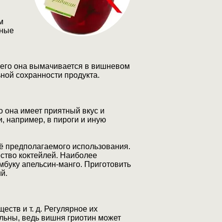
м
еные
сего она вымачивается в вишневом
ной сохранности продукта.
о она имеет приятный вкус и
, например, в пироги и иную
её предполагаемого использования.
ество коктейлей. Наиболее
мбуку апельсин-манго. Приготовить
й.
ств и т. д. Регулярное их
льны, ведь вишня гриотин может