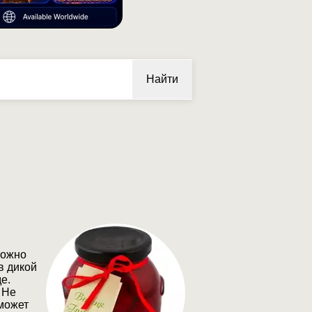
Найти
можно
в дикой
е.
 Не
может