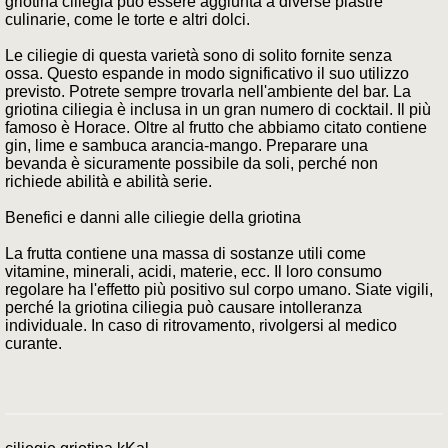
griotina ciliegia può essere aggiunta a diverse piastre
culinarie, come le torte e altri dolci.
Le ciliegie di questa varietà sono di solito fornite senza
ossa. Questo espande in modo significativo il suo utilizzo
previsto. Potrete sempre trovarla nell'ambiente del bar. La
griotina ciliegia è inclusa in un gran numero di cocktail. Il più
famoso è Horace. Oltre al frutto che abbiamo citato contiene
gin, lime e sambuca arancia-mango. Preparare una
bevanda è sicuramente possibile da soli, perché non
richiede abilità e abilità serie.
Benefici e danni alle ciliegie della griotina
La frutta contiene una massa di sostanze utili come
vitamine, minerali, acidi, materie, ecc. Il loro consumo
regolare ha l'effetto più positivo sul corpo umano. Siate vigili,
perché la griotina ciliegia può causare intolleranza
individuale. In caso di ritrovamento, rivolgersi al medico
curante.