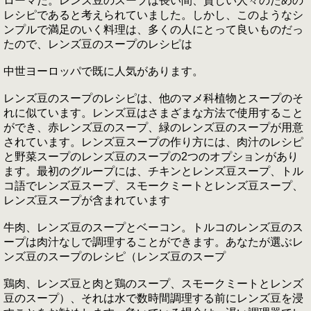
ローマだ。レンズ豆のスープは長い間、貧しい人々のための
レシピであると考えられていました。しかし、このようなシ
ンプルで満足のいく料理は、多くの人にとって良いものだっ
たので、レンズ豆のスープのレシピは
中世ヨーロッパで既に人気があります。
レンズ豆のスープのレシピは、他のマメ科植物とスープのそ
れに似ています。レンズ豆はさまざまな方法で使用すること
ができ、赤レンズ豆のスープ、緑のレンズ豆のスープが用意
されています。レンズ豆スープの作り方には、肉汁のレシピ
と野菜スープのレンズ豆のスープの2つのオプションがあり
ます。最初のグループには、チキンとレンズ豆スープ、トル
コ語でレンズ豆スープ、スモークミートとレンズ豆スープ、
レンズ豆スープが含まれています
牛肉、レンズ豆のスープとベーコン。トルコのレンズ豆のス
ープは肉汁なしで調理することができます。あなたが選ぶレ
ンズ豆のスープのレシピ（レンズ豆のスープ
鶏肉、レンズ豆と肉と鶏のスープ、スモークミートとレンズ
豆のスープ）、それは水で数時間調理する前にレンズ豆を浸