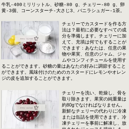
牛乳-400ミリリットル、砂糖-80 g、チェリー-80 g、卵
黄-3個、コーンスターチ-大さじ3、バニラシュガー-1茶。
チェリーでカスタードを作る方
法は？最初に必要なすべての成
分を準備します。チェリーに加
えて、充填は何でもすることが
できます：あなたは、任意の果
物や果実、任意のジャム、ジャ
ムやコンフィチュールを使用す
ることができます。砂糖の量はあなたの好みに調節すること
ができます。風味付けのためのカスタードにレモンやオレン
ジの皮を追加することができます。
チェリーを洗い、乾燥し、骨を
取り除きます。果実の純重量は
約80gでなければなりません。
新鮮なチェリーの代わりに冷凍
または缶詰を使用できます。冷
凍チェリーを事前に解凍し、放