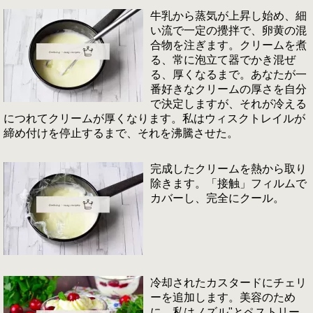
牛乳から蒸気が上昇し始め、細
い流で一定の攪拌で、卵黄の混
合物を注ぎます。クリームを煮
る、常に泡立て器でかき混ぜ
る、厚くなるまで。あなたが一
番好きなクリームの厚さを自分
で決定しますが、それが冷える
につれてクリームが厚くなります。私はウィスクトレイルが
締め付けを停止するまで、それを沸騰させた。
完成したクリームを熱から取り
除きます。「接触」フィルムで
カバーし、完全にクール。
冷却されたカスタードにチェリ
ーを追加します。美容のため
に、私はノズル"とペストリー