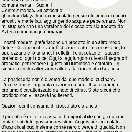
comunemente il Sud e il
Centro America. Gli aztechi e
gli indiani Maya hanno mescolato per secoli fagioli di cacao
arrostiti e martellati, aggiungendo acqua e pepe amaro. Non
mi stupisce che una versione del cioccolato sia tradotta da
Azteca come «acqua amara».
I nostri moderni preferiscono un prodotto in un altro modo,
dolce. Ci sono molte varietà di cioccolato. Lo conoscono, lo
apprezzano e lo amano. In effetti, il cioccolato è il sapore
preferito di ogni dolce. Oggi si aggiungono diversi integratori
aromatici per rendere il gusto più luminoso e colorato. Di
sicuro la vostra attenzione attirerà la cioccolata d'arancia.
La pasticceria non è diversa dal suo modo di cucinare.
L'eccezione è l'aggiunta di aromi naturali. Il suo sapore e
profumo è caratterizzato da note di citrus. Siate sicuri che il
prodotto non vi lascerà indifferenti.
Opzioni per il consumo di cioccolato d'arancia
Il prodotto è un ottimo assolo. È improbabile che gli uomini
lontani dai dolci possano resistere. Acquistare cioccolato
d'arancia si può insieme con tè nero o verde di qualità. Non