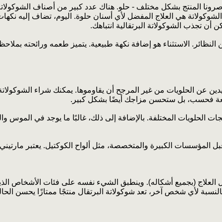
ونا المنتج بشكل مختلف - حلو. هناك عدد كبير من أصناف الشوكولات
لشوكولاتة هي العلاج المفضل لأي أسنان حلوة. اليوم، تضاف إليه نكهات م
كن أن تجذب الشوكولاتة البرتقالية انتباهك.
 النظائر. الاستثناء هو إضافة نكهة طبيعية. يتميز طعمه ورائحته بملا
يدين عن الحلويات من غير المرجح أن يقاوموها. يمكنك شراء الشوكولاتة 
تعة فحسب، بل ستحسن مزاجك أيضًا بشكل كبير.
جات الحلويات المختلفة. بالإضافة إلى ذلك، غالبًا ما يوجد في الموس
بل المؤسسات الكبيرة والمتخصصة، مثل ألواح الكوكتيل. يعتبر مارتين
 العلاج (بجميع أشكاله). وينطبق الشيء نفسه على فئات الأشخاص ا
سبة لأي شخص آخر، تعد شوكولاتة البرتقال منتجًا ممتازًا يحسن الحالة 