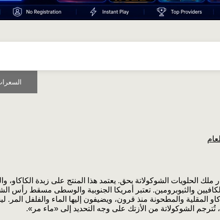
السعرات
عام
ر ملك الحلويات الشوكولاتة بحق. يعتمد هذا المنتج على زبدة الكاكاو، وا
بالكافيين والثيوبرومين. تعتبر أمريكا الجنوبية والوسطى مسقط رأس الشو
او المقلية والمطحونة منذ قرون، ويضيفون إليها الماء والفلفل المر. 
 تُترجم الشوكولاتة من الأزتك على وجه التحديد إلى «ماء مر».