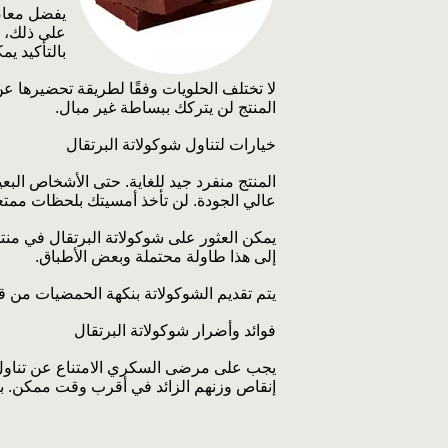
يفضل معاصر
على ذلك، ا
بالتأكيد يم
لا تختلف الحلويات وفقًا لطريقة تحضيرها عن
المنتج لن يتركك ببساطة غير مبال.
خيارات لتناول شوكولاتة البرتقال
المنتج منفرد جيد للغاية. حتى الأشخاص البع
عالي الجودة. لن تأخذ أمسيتك بلحظات مم
يمكن العثور على شوكولاتة البرتقال في منت
إلى هذا طاولة محتملة وبعض الأطباق.
يتم تقديم الشوكولاتة بنكهة الحمضيات من ق
فوائد وأضرار شوكولاتة البرتقال
يجب على مرضى السكري الامتناع عن تناول
إنقاص وزنهم الزائد في أقرب وقت ممكن. بالن