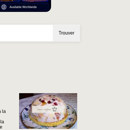
Trouver
 la
 la
ne