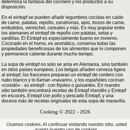
determina la fantasía del cocinero y los productos a su
disposición.
En el eintopf se pueden añadir legumbres cocidas en caldo
de carne, patatas, repollo, zanahorias, apio, trozos de carne,
embutidos, vermichel, cereales y más. Es muy popular entre
los alemanes el eintopf de repollo con patatas, setas y
sardillas. El Eintopf es especialmente bueno en invierno.
Cocinado en el horno, es aromático, conserva todas las
propiedades beneficiosas de los alimentos que lo componen
y permanece caliente durante mucho tiempo.
La sopa de eintopf no solo se ama en Alemania, sino también
en otros países europeos. Los belgas añaden cerveza ligera
al eintopf, los franceses preparan un eintopf de cordero con
nabo blanco y lo llaman «navarin», y los españoles cocinan
«cosidó» - su eintopf - con frijoles o guisantes. En nuestro
sitio también encontrará recetas de Eintopf irlandés y Eintopf
en escocés, Eintopf con pollo y pescado Eintopf, y una
docena más de recetas originales de esta sopa de maravilla.
Cooking © 2022 - 2026
Usamos cookies. Al continuar visitando nuestro sitio, usted
acepta nuestro uso de cookies.