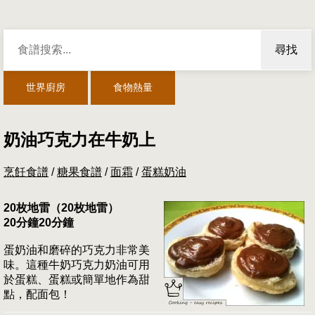
尋找
世界廚房
食物熱量
奶油巧克力在牛奶上
烹飪食譜
/
糖果食譜
/
面霜
/
蛋糕奶油
20枚地雷（20枚地雷）
20分鐘20分鐘
蛋奶油和磨碎的巧克力非常美
味。這種牛奶巧克力奶油可用
於蛋糕、蛋糕或簡單地作為甜
點，配面包！