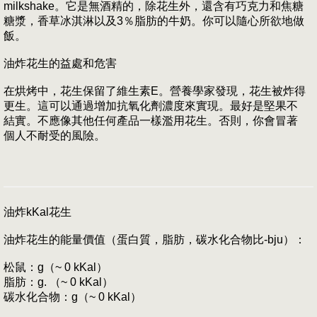
milkshake。它是無酒精的，除花生外，還含有巧克力和焦糖
糖漿，香草冰淇淋以及3％脂肪的牛奶。你可以隨心所欲地做
飯。
油炸花生的益處和危害
在烘烤中，花生保留了維生素E。營養學家發現，花生被炸得
更生。這可以通過增加抗氧化劑濃度來實現。最好是堅果不
結實。不應像其他任何產品一樣濫用花生。否則，你會冒著
個人不耐受的風險。
油炸kKal花生
油炸花生的能量價值（蛋白質，脂肪，碳水化合物比-bju）：
松鼠：g（~ 0 kKal）
脂肪：g. （~ 0 kKal）
碳水化合物：g（~ 0 kKal）