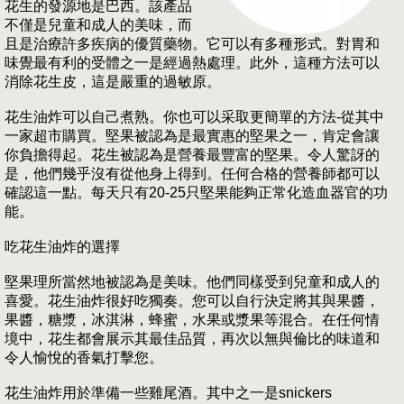
花生的發源地是巴西。該產品
不僅是兒童和成人的美味，而
且是治療許多疾病的優質藥物。它可以有多種形式。對胃和
味覺最有利的受體之一是經過熱處理。此外，這種方法可以
消除花生皮，這是嚴重的過敏原。
花生油炸可以自己煮熟。你也可以采取更簡單的方法-從其中
一家超市購買。堅果被認為是最實惠的堅果之一，肯定會讓
你負擔得起。花生被認為是營養最豐富的堅果。令人驚訝的
是，他們幾乎沒有從他身上得到。任何合格的營養師都可以
確認這一點。每天只有20-25只堅果能夠正常化造血器官的功
能。
吃花生油炸的選擇
堅果理所當然地被認為是美味。他們同樣受到兒童和成人的
喜愛。花生油炸很好吃獨奏。您可以自行決定將其與果醬，
果醬，糖漿，冰淇淋，蜂蜜，水果或漿果等混合。在任何情
境中，花生都會展示其最佳品質，再次以無與倫比的味道和
令人愉悅的香氣打擊您。
花生油炸用於準備一些雞尾酒。其中之一是snickers