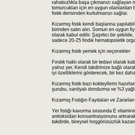
rahatsızlıkla başa çıkmanızı sağlayan mük
tomurcukları için en uygun olanlardan bi
fıstık derisinden kurtulmanızı sağlar.
Kızarmış fıstık kendi başlarına yapılabil
birinden satın alın. Somun en uygun fiyatl
olarak kabul edilir. Şaşırtıcı bir şeki
sadece 20-25 fındık hematopoietik organl
Kızarmış fıstık yemek için seçenekler
Fındık haklı olarak bir tedavi olarak kabu
yalnız yer. Kendi takdirinize bağlı olar
iyi özelliklerini gösterecek, bir kez daha
Kızarmış fıstık bazı kokteyllerin hazırl
şurubu, vanilyalı dondurma ve %3 yağlı s
Kızarmış Fıstığın Faydaları ve Zararları
Yer fıstığı kavurma sırasında E vitaminini
antioksidan konsantrasyonunu artırarak 
takdirde, bireysel hoşgörüsüzlük kazanm