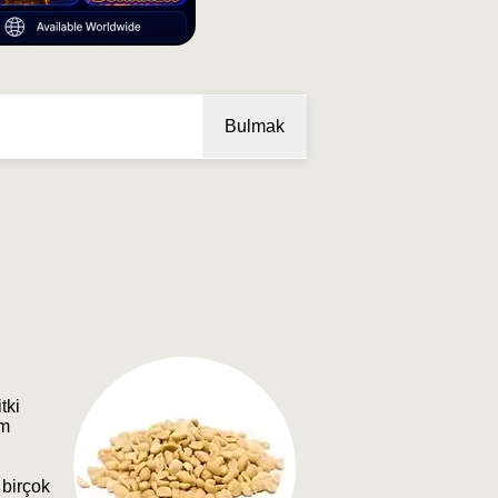
Bulmak
tki
cm
 birçok