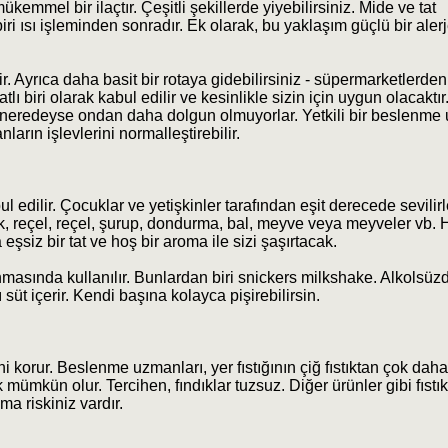
emmel bir ilaçtır. Çeşitli şekillerde yiyebilirsiniz. Mide ve tat
ri ısı işleminden sonradır. Ek olarak, bu yaklaşım güçlü bir aler
ir. Ayrıca daha basit bir rotaya gidebilirsiniz - süpermarketlerden
ı biri olarak kabul edilir ve kesinlikle sizin için uygun olacaktır.
lde, neredeyse ondan daha dolgun olmuyorlar. Yetkili bir beslenm
arın işlevlerini normalleştirebilir.
l edilir. Çocuklar ve yetişkinler tarafından eşit derecede sevilirle
ak, reçel, reçel, şurup, dondurma, bal, meyve veya meyveler vb. H
 eşsiz bir tat ve hoş bir aroma ile sizi şaşırtacak.
anmasında kullanılır. Bunlardan biri snickers milkshake. Alkolsüzd
üt içerir. Kendi başına kolayca pişirebilirsin.
 korur. Beslenme uzmanları, yer fıstığının çiğ fıstıktan çok daha sağ
mümkün olur. Tercihen, fındıklar tuzsuz. Diğer ürünler gibi fıstı
a riskiniz vardır.