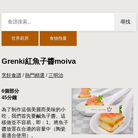
尋找
世界廚房
食物熱量
Grenki紅魚子醬moiva
烹飪食譜
/
熱門精選
/
三明治
6個部分
45分鐘
為了制作這個美麗而美味的小
吃，我們首先要鹹魚子醬。這
樣做並不容易，即：1。將魚子
醬放置在合適的容量中（陶瓷
最適合使用）。