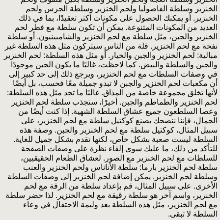
الخنزير وسلطة الفاصوليا ولحم الخنزير وسلطة الجرس ولحم
الخنزير. أو يمكنك الحصول على مكونات أكثر تعقيدًا، بما في ذلك
العديد من المكونات المتنوعة. يمكن أن تكون سلطة مع فطر لحم
الخنزير والجبن، مثل سلطة مع لحم الخنزير والشامبينيون. أو سلطة
نفخة مع لحم الخنزير. قلة من الناس سيتركون مثل هذه السلطة غير
مبالية: لحم الخنزير والجبن والخيار. أو مثل هذه السلطة: لحم الخنزير
والجبن والسلطة والبيض. كما لاحظت، غالبًا ما يكون الجبن موجودًا
في وصفات السلطات مع لحم الخنزير، ويرجع ذلك إلى حد كبير إلى
أن مكعبات لحم الخنزير والجبن لا تبدو جميلة معًا فحسب، بل أيضًا
لأنها تخلق مجموعة خاصة من المذاق. غالبًا ما تجد مثل هذه السلطة:
لحم الخنزير والطماطم والجبن. أخيرًا، ستجذب سلطة لحم الخنزير
وعصا السلطعون جميع عشاق السلطة الشهية. إذا كنت أيضًا من
الجمال، فإننا ننصحك بصنع كوكتيل سلطة مع لحم الخنزير، على
سبيل المثال، كوكتيل سلطة مع لحم الخنزير والجبن. وصفة هذه
السلطة ليست صعبة بشكل خاص، لكنها تقدم بشكل جميل للغاية.
للتأكد من ذلك، ما عليك سوى إلقاء نظرة على وصفات الصفحة
للسلطات مع لحم الخنزير مع الصور. لعشاق الطعام الحقيقيين،
سلطة لحم الخنزير بارما: سلطة الأناناس ولحم الخنزير والعنب
وسلطة لحم الخنزير. يمكن إضافة لحم الخنزير إلى وصفات السلطة
الأخرى. على سبيل المثال، قم بإعداد سلطة من الرقة مع لحم
الخنزير، واسم آخر هو سلطة رقيقة مع لحم الخنزير. لذا حضر سلطة
مع لحم الخنزير، مثل هذه السلطة بعد وليمة الاحتفال في وعاء
السلطة لا تبقى.