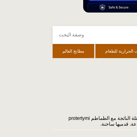
 الحرارية للطعام
مطابخ العالم
نظف الحبار واشطفه وقطعه إلى شرائح. ضعي الفرك في مقلاة مع زيت نباتي دافئ، أضيفي النبيذ واغليه. يُمزج الكتلة الناتجة مع الطماطم pro­tertymi