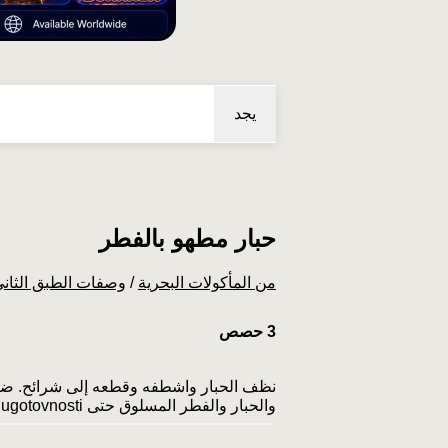
يجد
حبار مطهو بالفطر
من المأكولات البحرية
/
وصفات الطبق الثان
3 حصص
والحبار والفطر المسلوق حتى polu­gotovnosti. يُسكب الملح والفلفل ويُسكب الماء ويُترك على نار خفيفة لمدة ساعة. قدميها ساخنة.