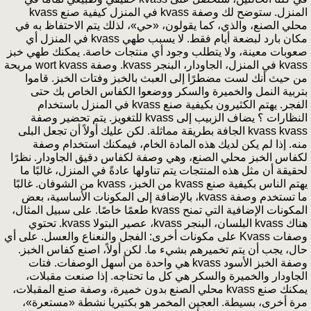
المنزل. ستوضح لك وصفة kvass في المنزل كيفية صنع kvass
محلي الصنع، والذي، كما يقولون، «حي»، لذلك يتم الاحتفاظ به في
مكان بارد لبضعة أيام فقط. لا يسبب طهي kvass في المنزل أي
صعوبات معينة، ولا يتطلب وجود أي منتجات خاصة. يمكنك طهي خبز
kvass في المنزل، الجاودار، البنجر kvass. وصفة wort kvass مريحة
من حيث أنك لست مضطرًا إلى العبث بالخبز وفتات الخبز. قاموا
بتربية النمل والخميرة والسكر ووضعوا الكفاس الخاص بك حتى
الفجر. يهتم الكثيرون بكيفية صنع kvass في المنزل باستخدام
النظارات ؟ يضاف الزبيب إلى kvass للتغويز. يتم تحضير وصفة
kvass kvass الجافة بطريقة مماثلة. لكن عليك أولاً أن تجعل البلى
منه. إذا لم يكن لديك هذه المادة الخام، فيمكنك استخدام وصفة
لكفاس الخبز محلي الصنع، وهي وصفة لكفاس دقيق الجاودار. نظرًا
لحقيقة أن مثل هذه المنتجات يتم تناولها عادةً في المنزل، غالبًا ما
يهتم الناس بكيفية صنع kvass من الخبز، kvass من الشوفان. غالبًا
ما تستخدم وصفة kvass، بالإضافة إلى المكونات الأساسية، بعض
المكونات الإضافية التي تمنح kvass طعمًا خاصًا. على سبيل المثال،
هناك kvass البلسان، البنجر kvass، عصير البتولا kvass. تحتوي
وصفات Kvass على مكونات أخرى: الفجل والنعناع والعسل. على أي
حال، يجب أن يتم تخميرهم بشيء ما. لكن أولاً، اصنع كفاس الخبز.
وصفة الخبز الأسود kvass هي واحدة من أسهل الوصفات. فتات
الجاودار والخميرة والسكر هي كل ما تحتاجه. إذا صنعت مقبلات،
يمكنك صنع kvass محلي الصنع بدون خميرة، وصفة صنع المقبلات،
مرة أخرى، بسيطة. العجين المخمر هو بكتيريا نشطة «مستعرة»،