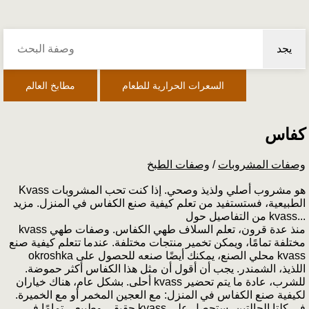
يجد
السعرات الحرارية للطعام
مطابخ العالم
كفاس
وصفات المشروبات
/
وصفات الطبخ
Kvass هو مشروب أصلي ولذيذ وصحي. إذا كنت تحب المشروبات
الطبيعية، فستستفيد من تعلم كيفية صنع الكفاس في المنزل. مزيد
من التفاصيل حول kvass...
منذ عدة قرون، تعلم السلاف طهي الكفاس. وصفات طهي kvass
مختلفة تمامًا، ويمكن تخمير منتجات مختلفة. عندما تتعلم كيفية صنع
kvass محلي الصنع، يمكنك أيضًا صنعه للحصول على okroshka
اللذيذ، الشمندر. يجب أن أقول أن مثل هذا الكفاس أكثر حموضة.
للشرب، عادة ما يتم تحضير kvass أحلى. بشكل عام، هناك خياران
لكيفية صنع الكفاس في المنزل: مع العجين المخمر أو مع الخميرة.
في كلتا الحالتين، ستحصل على kvass حقيقي وطبيعي تمامًا في