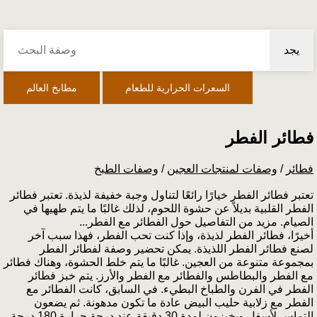
يجد
السعرات الحرارية للطعام
مطابخ العالم
فطائر الفطر
فطائر
/
وصفات لمنتجات العجين
/
وصفات الطبخ
تعتبر فطائر الفطر خيارًا رائعًا لتناول وجبة خفيفة لذيذة. تعتبر فطائر
الفطر القلبية بديلاً عن حشوة اللحوم، لذلك غالبًا ما يتم طهيها في
الصيام. مزيد من التفاصيل حول الفطائر مع الفطر...
أخيرًا، فطائر الفطر لذيذة، وإذا كنت تحب الفطر، فهذا سبب آخر
لصنع فطائر الفطر اللذيذة. يمكن تحضير وصفة لفطائر الفطر
بمجموعة متنوعة من العجين. غالبًا ما يتم خلط الحشوة، وهناك فطائر
مع الفطر والبطاطس والفطائر مع الفطر والأرز. يتم خبز فطائر
الفطر في الفرن والطباخ البطيء. في السابق، كانت الفطائر مع
الفطر مع زلابية حليب البيض عادة ما تكون مدهونة. ثم يضعون
التماس لأسفل ويخبزون لمدة 30 دقيقة عند درجة حرارة 180 درجة