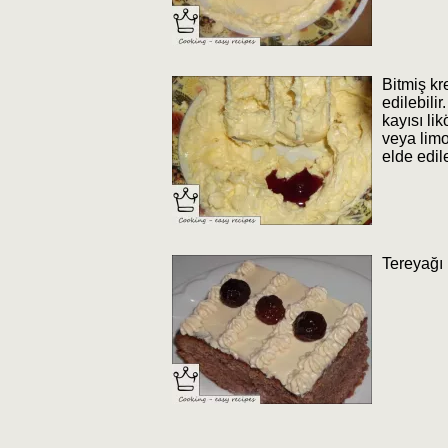
Bitmiş kr
edilebili
kayısı li
veya limo
elde edile
Tereyağı 