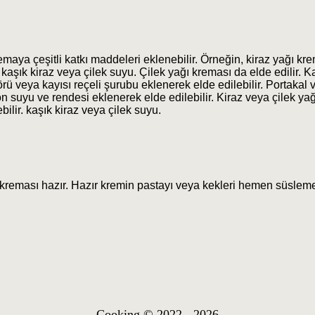
emaya çeşitli katkı maddeleri eklenebilir. Örneğin, kiraz yağı k
r. kaşık kiraz veya çilek suyu. Çilek yağı kreması da elde edilir.
körü veya kayısı reçeli şurubu eklenerek elde edilebilir. Portakal
n suyu ve rendesi eklenerek elde edilebilir. Kiraz veya çilek y
bilir. kaşık kiraz veya çilek suyu.
kreması hazır. Hazır kremin pastayı veya kekleri hemen süsleme
Cooking © 2022 - 2026