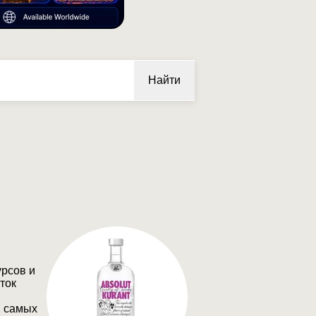
Найти
урсов и
ток
в самых