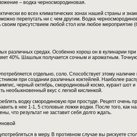
ложение – водка черносмородиновая.
ктически во всех климатических зонах нашей страны и зна
озможно перепутать ни с чем другим. Водка черносмородино
ь своим присутствием любой стол или любое мероприятие (
мых различных средах. Особенно хорош он в кулинарии при
ляет 40%. Шашлык получается сочным и ароматным. Точную
потребляется отдельно, соло. Способствует этому наличие
стником при создании различных коктейлей. Наиболее расп
 пимпис, черный октябрь, смородиновый космо, курант шот 
ть необыкновенный вкус с легкой кислинкой.
еблять водку смородиновую при простуде. Рецепт очень пр
авить в нее 1-1, 5 столовые ложки водки. После того, как н
ены, что результат не заставит себя долго ждать.
иновой
 употребляться в меру. В противном случае вы рискуете сто