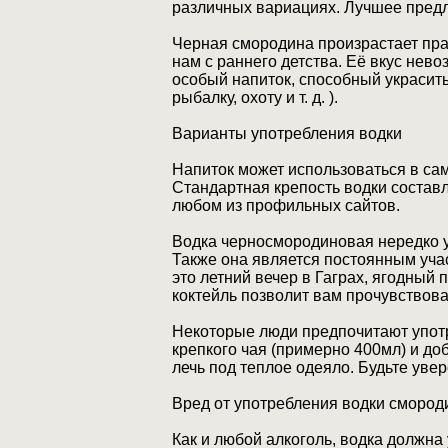
различных вариациях. Лучшее пред
Черная смородина произрастает пра
нам с раннего детства. Её вкус нев
особый напиток, способный украсит
рыбалку, охоту и т. д. ).
Варианты употребления водки
Напиток может использоваться в са
Стандартная крепость водки состав
любом из профильных сайтов.
Водка черносмородиновая нередко у
Также она является постоянным уча
это летний вечер в Гаграх, ягодный
коктейль позволит вам прочувствова
Некоторые люди предпочитают употр
крепкого чая (примерно 400мл) и доб
лечь под теплое одеяло. Будьте увер
Вред от употребления водки смород
Как и любой алкоголь, водка должна