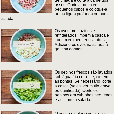
defumada e corte a carne dos
ossos. Corte a polpa em
pequenos cubos e coloque-a
numa tigela profunda ou numa
salada.
Os ovos pré-cozidos e
refrigerados limpem a casca e
cortem em pequenos cubos.
Adicione os ovos na salada à
galinha cortada.
Os pepinos frescos são lavados
sob água fria corrente, cortem
as pontas. Se necessário, corte
a casca (se estiver muito grave
ou danificada). Corte os
pepinos em cubinhos pequenos
e adicione à salada.
O queijo é gelado num gajo