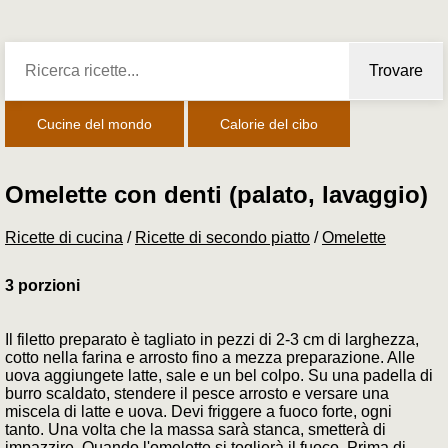
Trovare
Cucine del mondo
Calorie del cibo
Omelette con denti (palato, lavaggio)
Ricette di cucina
/
Ricette di secondo piatto
/
Omelette
3 porzioni
Il filetto preparato è tagliato in pezzi di 2-3 cm di larghezza,
cotto nella farina e arrosto fino a mezza preparazione. Alle
uova aggiungete latte, sale e un bel colpo. Su una padella di
burro scaldato, stendere il pesce arrosto e versare una
miscela di latte e uova. Devi friggere a fuoco forte, ogni
tanto. Una volta che la massa sarà stanca, smetterà di
impazzire. Quando l'omelette si toglierà il fuoco. Prima di