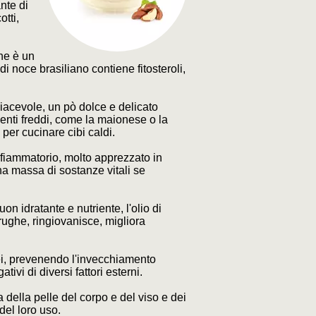
nte di
tti,
che è un
 di noce brasiliano contiene fitosteroli,
 piacevole, un pò dolce e delicato
menti freddi, come la maionese o la
 per cucinare cibi caldi.
infiammatorio, molto apprezzato in
a massa di sostanze vitali se
n idratante e nutriente, l'olio di
ughe, ringiovanisce, migliora
anei, prevenendo l'invecchiamento
vi di diversi fattori esterni.
 della pelle del corpo e del viso e dei
del loro uso.