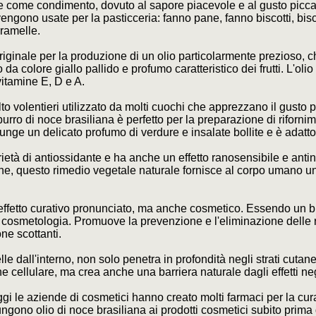
che come condimento, dovuto al sapore piacevole e al gusto picca
engono usate per la pasticceria: fanno pane, fanno biscotti, bisco
ramelle.
riginale per la produzione di un olio particolarmente prezioso, 
da colore giallo pallido e profumo caratteristico dei frutti. L'olio
 vitamine E, D e A.
olto volentieri utilizzato da molti cuochi che apprezzano il gusto
burro di noce brasiliana è perfetto per la preparazione di riforni
iunge un delicato profumo di verdure e insalate bollite e è adatto
prietà di antiossidante e ha anche un effetto ranosensibile e ant
ne, questo rimedio vegetale naturale fornisce al corpo umano un
 effetto curativo pronunciato, ma anche cosmetico. Essendo un buo
cosmetologia. Promuove la prevenzione e l'eliminazione delle r
one scottanti.
elle dall'interno, non solo penetra in profondità negli strati cut
ellulare, ma crea anche una barriera naturale dagli effetti negati
gi le aziende di cosmetici hanno creato molti farmaci per la cura
giungono olio di noce brasiliana ai prodotti cosmetici subito prima 