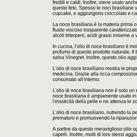
freddi e caldi. Inoltre, viene usato an
questo feto. Spesso le noci brasiliane v
cupcake, e aggiungono cioccolato e ca
La noce brasiliana è la materia prima o
fluido viscoso trasparente caratterizzato 
alcoli triterpeni, acidi grassi insieme a
In cucina, l'olio di noce brasiliano è m
profumo di questo prodotto naturale. Il 
salsa Vinegret. Inoltre, questo olio agg
L'olio di noce brasiliano mostra le pro
medicina. Grazie alla ricca composizio
consumato all'interno.
L'olio di noce brasiliana non è solo un
noce brasiliana è ampiamente usato in 
l'elasticità della pelle e ne attenua le z
L'olio di noce brasiliano, nutrendo la p
prematuro e promuovendo la riparazione c
A partire da questo meraviglioso olio og
capelli. Inoltre, molti di loro stessi ag