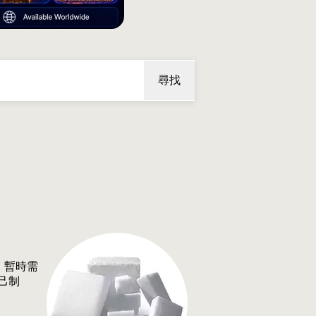
尋找
，暫時需
己制