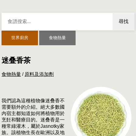
尋找
世界廚房
食物熱量
迷叠香茶
食物熱量
/
原料及添加劑
我們認為這種植物像迷叠香不
需要額外的介紹。絕大多數國
內宿主都知道如何將植物用於
烹飪和醫療目的。迷叠香是一
種常綠灌木，屬於Jasnotky家
族。該植物生長在歐洲以及地