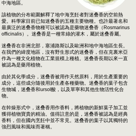
中海地區。
該植物的分布範圍解釋了地中海烹飪者對迷叠香的空前熱
愛。科學家目前已知迷叠香的五種主要物種。也許最著名和
最廣泛的迷叠香物種可以被認為是藥物迷叠香（Rosmarinus
officinalis）。迷叠香是一種常綠的灌木，屬於迷叠香屬。
迷叠香在非洲北部，塞浦路斯以及歐洲和地中海地區生長。
在我們的緯度地區，沒有野生形式的迷叠香，但在克裏米亞
作為一種文化植物在工業規模上種植。迷叠香長期以來一直
被認為是藥用植物。
由於其化學成分，迷叠香被用作天然原料，用於生產重要的
成分，這些成分隨後用於生產各種藥物。迷叠香的葉子包含
生物堿，迷叠香和ursol酸，以及單寧和其他生物活性化合
物。
在幹燥形式中，迷叠香用作香料，將植物的新鮮葉子加工並
獲得植物寶貴的精油。值得註意的是，迷叠香被認為是經典
香料，但在國內烹飪中並不常見。迷叠香的葉子以其獨特的
強烈風味和風味而著稱。