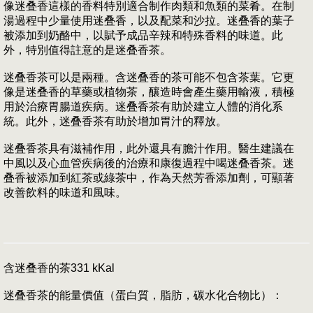
像迷叠香這樣的香料特別適合制作肉類和魚類的菜肴。在制
湯過程中少量使用迷叠香，以及配菜和沙拉。迷叠香的葉子
被添加到奶酪中，以賦予成品辛辣和特殊香料的味道。此
外，特別值得註意的是迷叠香茶。
迷叠香茶可以是兩種。含迷叠香的茶可能不包含茶葉。它更
像是迷叠香的草藥或植物茶，釀造時會產生藥用輸液，積極
用於治療胃腸道疾病。迷叠香茶有助於建立人體的消化系
統。此外，迷叠香茶有助於增加胃汁的釋放。
迷叠香茶具有滋補作用，此外還具有膽汁作用。醫生建議在
中風以及心血管疾病後的治療和康復過程中喝迷叠香茶。迷
叠香被添加到紅茶或綠茶中，作為天然芳香添加劑，可顯著
改善飲料的味道和風味。
含迷叠香的茶331 kKal
迷叠香茶的能量價值（蛋白質，脂肪，碳水化合物比）：