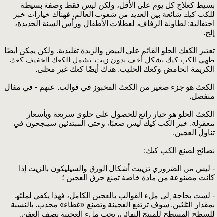
بسيط كعلاج كل يوم على الأقل، ولكن ليس فقط وصفة بسيطة
للكب كيك شائعة بين العديد من شعوب العالم، فهناك خيارات خبز
احتفالية: لطاولة الزفاف، لعطلات الأطفال ورأس السنة الجديدة،
إلخ.
تعتبر الكعك الحلو القائم على البيض والزبدة تقليدية. ولكن يمكن أيضًا
طهي الكب كيك بشكل أخف بدون زيت. تشمل الكعك الخفيف كعك
الكريمة الحامض وكعك الحليب. هناك أيضًا كعك غير محلى.
الكعك هو جزء صغير من الكعك المخبوز في قوالب. عنهم - في مقال
منفصل.
الكعك الحلو هو خيار رائع للحصول على حلوى سريعة وبأسعار
معقولة. خبز الكب كيك ليس صعبًا، وحتى المبتدئين سينجحون في
تناول العجين.
نصائح لصنع الكب كيك:
- ليس من الضروري تزييت أشكال الورق والسيليكون بالزيت إذا
كانت مصنوعة من مادة خاصة تمنع حرق العجين ؛
- لست بحاجة إلى ملء القوالب بالعجين الكامل، فهذا يكفي لملئها
بمقدار الثلثين. سوف ترتفع العجينة وتصنع «غطاء» محدب. بالنسبة
للسطح المسطح للمنتج النهائي، يجب ملء العجينة نصف العفن.