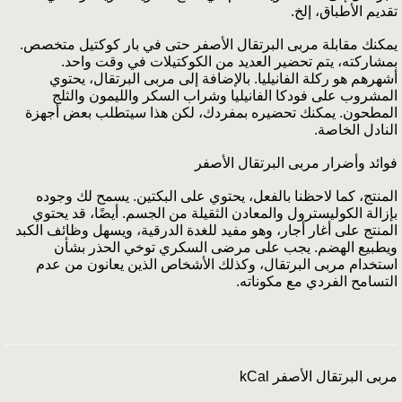
تقديم الأطباق، إلخ.
يمكنك مقابلة مربى البرتقال الأصفر حتى في بار كوكتيل متخصص.
بمشاركته، يتم تحضير العديد من الكوكتيلات في وقت واحد.
أشهرهم هو ركلة الفانيليا. بالإضافة إلى مربى البرتقال، يحتوي
المشروب على فودكا الفانيليا وشراب السكر والليمون والثلج
المطحون. يمكنك تحضيره بمفردك، لكن هذا سيتطلب بعض أجهزة
النادل الخاصة.
فوائد وأضرار مربى البرتقال الأصفر
المنتج، كما لاحظنا بالفعل، يحتوي على البكتين. يسمح لك وجوده
بإزالة الكوليسترول والمعادن الثقيلة من الجسم. أيضًا، قد يحتوي
المنتج على أغار أجار، وهو مفيد للغدة الدرقية، ويسهل وظائف الكبد
ويطبيع الهضم. يجب على مرضى السكري توخي الحذر بشأن
استخدام مربى البرتقال، وكذلك الأشخاص الذين يعانون من عدم
التسامح الفردي مع مكوناته.
مربى البرتقال الأصفر kCal