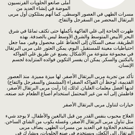
أملى صانعو الحلويات الفرنسيون
الموضة في إنشاء العديد من
مسرات الطهي في العصور الوسطى. كما أنهم يمتلكون أول مربى
البرتقال المحضر من السفرجل والتفاح.
ظهرت الحاجة إلى غلي الفاكهة بأكملها حتى تكثف تمامًا في شرق
البحر الأبيض المتوسط والشرق الأوسط ليس بالصدفة. بهذه
الطريقة، سعى السكان إلى الحفاظ على محصول وفير، مما جعل
احتياطيات معينة للمستقبل. اليوم، يمكن العثور على مربى البرتقال
في مجموعة متنوعة من الأشكال. يصنع عن طريق غلي الفواكه
بالبكتين والسكر. يمكن أن يفسر التكوين فوائده المتزايدة لجسم
الإنسان.
تأكد من تجربة مربى البرتقال الأصفر. لها ميزة مميزة. منذ العصور
القديمة، لوحظ أن الفواكه الصفراء (المشمش والسفرجل والتفاح)
لديها أفضل معلمات الغليان. لذلك، إذا رأيت مربى البرتقال الأصفر،
فاطمئن إلى أنه من غير المحتمل استخدام أصباغ الطعام عند صنعه.
خيارات لتناول مربى البرتقال الأصفر
العلاج محبوب بنفس القدر من قبل البالغين والأطفال. لا يوجد شيء
مثل تناول مربى البرتقال الأصفر، وغسله بكوب من الشاي الساخن.
تستخدم الحلاوة في العديد من مسرات الطهي. يضاف مربى
البرتقال إلى الكعك، ويستخدم في صنع الحلويات، ويشارك في