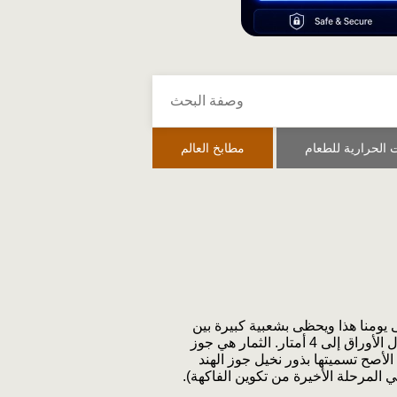
 الحرارية للطعام
مطابخ العالم
تى يومنا هذا ويحظى بشعبية كبيرة بين
مجموعة متنوعة من الناس. يصل ارتفاع متوسط الشجرة إلى 25 مترًا، ويصل طول الأوراق إلى 4 أمتار. الثمار هي جوز
 30 سم، وتبلغ كتلتها 2-4 كجم. سيظل من الأصح تسميتها بذور نخيل جوز الهند
ي المرحلة الأخيرة من تكوين الفاكهة).