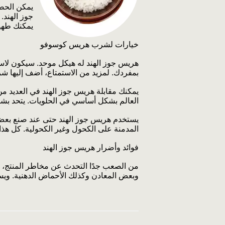
يمكن الحص
جوز الهند.
يمكنك طهي
خيارات لشرب هريس كوسوفو
هريس جوز الهند له هيكل موحد. سيكون لاست
بمفردك. لمزيد من الاستمتاع، أضف إليها ش
يمكنك مقابلة هريس جوز الهند في العديد م
العالم بشكل أساسي في الحلويات. يتحد بشكل
يستخدم هريس جوز الهند حتى عند صنع بعض ال
المدمنة على الكحول وغير الكحولية. كل هذا
فوائد وأضرار هريس جوز الهند
من الصعب جدًا التحدث عن مخاطر المنتج، لأ
وبعض المعادن وكذلك الأحماض الدهنية. ويسه