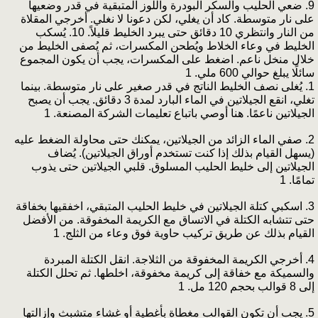
9. ضعي الحليب والسكر البودرة واللوز المتبقية في قدر وضعيها
على نار متوسطة. كاد أن يغلي، لكن دعونا لا نغلي. أخرجي المقلاة
من النار وانتظري 10 دقائق حتى يبرد الخليط قليلاً. 10. يُسكب
الخليط في وعاء الخلاط ويُطحن المكسرات، ثم يُصفى الخليط من
خلال منخل ناعم. اضغط على المكسرات، يجب أن يكون المجموع
سائلًا يبلغ حوالي 600 ملي. 1
1. يُغلى نصف الخليط الناتج في قدر صغير على نار متوسطة. بينما
تغلي، انقع الجيلاتين في الماء البارد لمدة 3 دقائق. يجب أن يصبح
الجيلاتين ناعمًا. هنا أوصي باتباع تعليمات الشركة المصنعة. 1
2. صفي الماء الزائد من الجيلاتين، يمكنك حتى محاولة الضغط عليه
(يسهل القيام بذلك إذا كنت تستخدم أوراق الجيلاتين). يُضاف
الجيلاتين إلى خليط الحليب المسلوق. قلبي الجيلاتين حتى يذوب
تمامًا. 1
3. اسكبي كتلة الجيلاتين في خليط الحليب المتبقي، اخفقيها بخفاقة
حتى تتشابه الكتلة في الاتساق مع الكريمة المخفوقة. من الأفضل
القيام بذلك عن طريق تركيب حاوية فوق وعاء من الثلج. 1
4. أخرجي الكريمة المخفوقة من الثلاجة. انقل الكتلة المبردة
والسميكة مع خفاقة إلى كريمة مخفوقة، اخلطها. ثم تحلل الكتلة
إلى 8 قوالب بحجم 120 مل. 1
5. يجب أن تكون القوالب مغطاة بأغطية أو غشاء متشبث وإزالتها