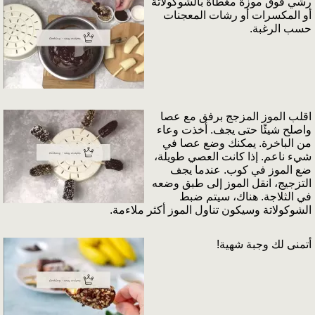
رشي فوق موزة مغطاة بالشوكولاتة
أو المكسرات أو رشات المعجنات
حسب الرغبة.
اقلب الموز المزجج برفق مع عصا
واصلح شيئًا حتى يجف. أخذت وعاء
من الباخرة. يمكنك وضع عصا في
شيء ناعم. إذا كانت العصي طويلة،
ضع الموز في كوب. عندما يجف
التزجيج، انقل الموز إلى طبق وضعه
في الثلاجة. هناك، سيتم ضبط
الشوكولاتة وسيكون تناول الموز أكثر ملاءمة.
أتمنى لك وجبة شهية!