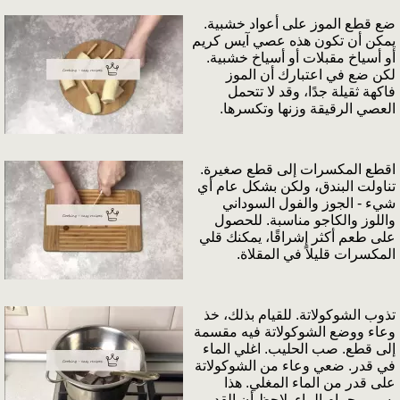
ضع قطع الموز على أعواد خشبية.
يمكن أن تكون هذه عصي آيس كريم
أو أسياخ مقبلات أو أسياخ خشبية.
لكن ضع في اعتبارك أن الموز
فاكهة ثقيلة جدًا، وقد لا تتحمل
العصي الرقيقة وزنها وتكسرها.
اقطع المكسرات إلى قطع صغيرة.
تناولت البندق، ولكن بشكل عام أي
شيء - الجوز والفول السوداني
واللوز والكاجو مناسبة. للحصول
على طعم أكثر إشراقًا، يمكنك قلي
المكسرات قليلاً في المقلاة.
تذوب الشوكولاتة. للقيام بذلك، خذ
وعاء ووضع الشوكولاتة فيه مقسمة
إلى قطع. صب الحليب. اغلي الماء
في قدر. ضعي وعاء من الشوكولاتة
على قدر من الماء المغلي. هذا
يسمى حمام الماء. لاحظ أن القدر