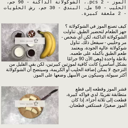
الموز - 2 pcs.، الشوكولاتة الداكنة - 90 جم،
الحليب - 50 مل، البندق - 30 جم، رش الحلويات
- 2 ملعقة كبيرة.
كيف تصنع الموز في الشوكولاتة ؟
جهز الطعام لتحضير الطبق. تناولت
الشوكولاتة الداكنة، لكن أي شخص -
مر وحليبي - سيفعل ذلك. تناول
شوكولاتة عالية الجودة، ويعتمد
طعم الطبق بأكمله على طعمه.
بلاطة واحدة (وهي الآن 90 جرامًا
بشكل أساسي) كانت كافية لموزتين كبيرتين، لكن بقي القليل من
التزجيج. لا يمكن إضافة الحليب أو الكريمة، وسيتضح أن الشوكولاتة
أكثر سيولة، وسيكون من الأسهل وضعها على الموز.
قشر الموز وقطعه إلى قطع
متطابقة تقريبًا. لدي فواكه كبيرة،
قطعت إلى ثلاثة أجزاء. إذا كان
الموز صغيرًا، فستكفي قطعتان.