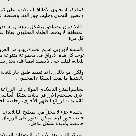
كما ذكرنا، تحتوي الأطباق التايلاندية على كم
وعصير الليمون وحليب جوز الهند وصلصة ا
التايلانديون مضيافون بشكل مدهش ويسعدون 
المنطقة. لا يلاحظ الطهاة المحليون أبعادً
كل مرة.
بالنسبة لأوروبي عديم الخبرة، يبدو من الغري
توجد كل هذه الأذواق في مجموعة متنوعة من
للغاية، لذلك حتى لا تفسد انطباعك، يجدر ب
ولكن، مع ذلك، إذا تم تقديم طبق حار للغاية،
بالضبط ما يفعله السكان المحليون.
يساهم المناخ التايلاندي المواتي في الزراع
الأرز. يستخدم الأرز في تايلاند بشكل أساس
قائم بذاته لروائع الطهي الأخرى، وخاصة الح
الحساء جزء لا يتجزأ من المطبخ التايلاندي. 
حليب جوز الهند. يمكن العثور على الروبيان
حامضة ولذيذة بشكل مذهل.
المركز الثاني بعد الأرز في الوصفات التايلاند