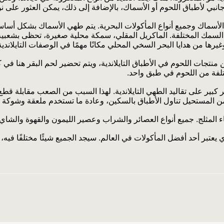
انبي لأطباق اللحوم أو الأسماك، بالإضافة إلى ذلك، يمكن العثور على ن
لأسماك وجميع أنواع المأكولات البحرية. يتم طهي الأسماك بشكل أساسي 
لسمك المختلفة. الماكريل المقلي، سمكة محلية صغيرة، تحظى بشعبية 
يرها من هدايا البحر السخي المحلي مكانًا مهمًا في الوصفات التايلاندية
تجات اللحوم في الأطباق التايلاندية، ويتم تحضير لحم البقر هنا في كثي
ختلفة من اللحوم في طبق واحد.
ير كبير على تقاليد الطهي التايلاندية. لهذا السبب من الصعب مقابلة ق
 من المستحيل تناول الأطباق بالسكين، وعادة ما تستخدم ملعقة وشوكة ل
 المثلج. جميع أنواع العصائر والشراب وعصير الليمون والقهوة والشاي م
يعتبر أحد أفضل المأكولات في العالم. سيجد الجميع شيئًا مختلفًا فيه، 