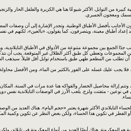
ية كبيرة من التوابل. الأكثر شيوعًا هنا هي الكزبرة والفلفل الحار والز
لسمك ومعجون الجمبري.
الأجانب بأفضل الأطباق الوطنية. وتجدر الإشارة إلى أن وصفات المط
ا عند إعداد أطباق معينة، ويتصرفون، كما يقولون، «بالعين»، لكنهم في
ب جدًا الجمع بين مجموعة متنوعة من الأذواق في الأطباق التايلاندية، و
 المجموعات وتعطي كل طبق أكثر الظلال غير المتوقعة. يجب أن نتذكر أ
ك أن تطلب من المطعم طهي طبق باستخدام توابل أقل قليلاً. سيذهب ال
 فلا يجب عليك غسله على الفور بالكثير من الماء، ومن الأفضل محاولة ت
ة، وتتم إزالة محاصيل الخضار والفواكه هنا عدة مرات في السنة. المكان
ي في نوعين - متفتت ولزج. يلعب الأرز في الوصفات التايلاندية نفس دو
ساء.
الحساء التايلاندي الأكثر شهرة يعتبر «حجم اليام». هناك العديد من الو
 أو الفطر في تكوين هذا الحساء، ولكن بغض النظر عن تكوين وكمية المك
ية هو المعكرونة. هناك أيضًا العديد من أنواع المعكرونة في تايلاند، ولكن 