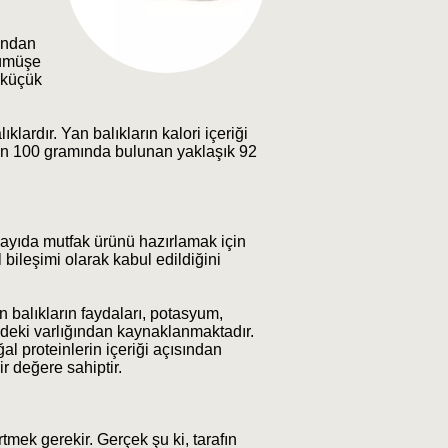
fından
gümüşe
a küçük
ıklardır. Yan balıkların kalori içeriği
rünün 100 gramında bulunan yaklaşık 92
ayıda mutfak ürünü hazırlamak için
bileşimi olarak kabul edildiğini
an balıkların faydaları, potasyum,
indeki varlığından kaynaklanmaktadır.
ğal proteinlerin içeriği açısından
r değere sahiptir.
rtmek gerekir. Gerçek şu ki, tarafın