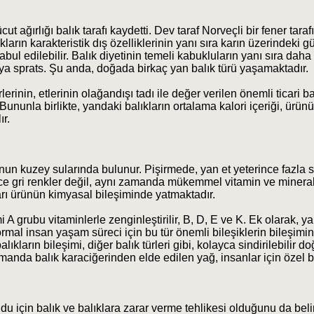
cut ağırlığı balık tarafı kaydetti. Dev taraf Norveçli bir fener tara
arın karakteristik dış özelliklerinin yanı sıra karın üzerindeki 
bul edilebilir. Balık diyetinin temeli kabukluların yanı sıra dah
veya sprats. Şu anda, doğada birkaç yan balık türü yaşamaktadır.
erinin, etlerinin olağandışı tadı ile değer verilen önemli ticari bal
r. Bununla birlikte, yandaki balıkların ortalama kalori içeriği, ü
ır.
n kuzey sularında bulunur. Pişirmede, yan et yeterince fazla s
dece gri renkler değil, aynı zamanda mükemmel vitamin ve mineral 
ları ürünün kimyasal bileşiminde yatmaktadır.
 A grubu vitaminlerle zenginleştirilir, B, D, E ve K. Ek olarak, y
rmal insan yaşam süreci için bu tür önemli bileşiklerin bileşim
kların bileşimi, diğer balık türleri gibi, kolayca sindirilebilir do
manda balık karaciğerinden elde edilen yağ, insanlar için özel bi
udu için balık ve balıklara zarar verme tehlikesi olduğunu da beli