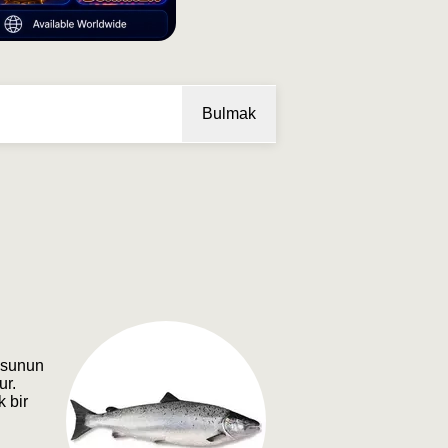
Bulmak
nusunun
ur.
k bir