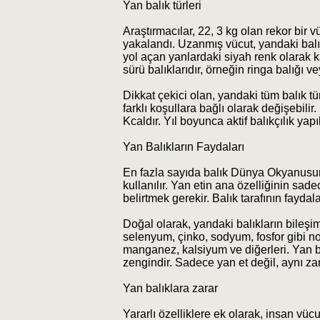
Yan balık türleri
Araştırmacılar, 22, 3 kg olan rekor bir vü
yakalandı. Uzanmış vücut, yandaki balıkl
yol açan yanlardaki siyah renk olarak ka
sürü balıklarıdır, örneğin ringa balığı 
Dikkat çekici olan, yandaki tüm balık türl
farklı koşullara bağlı olarak değişebili
Kcaldır. Yıl boyunca aktif balıkçılık yapıl
Yan Balıkların Faydaları
En fazla sayıda balık Dünya Okyanusunu
kullanılır. Yan etin ana özelliğinin sa
belirtmek gerekir. Balık tarafının fayda
Doğal olarak, yandaki balıkların bileşimi
selenyum, çinko, sodyum, fosfor gibi no
manganez, kalsiyum ve diğerleri. Yan balı
zengindir. Sadece yan et değil, aynı za
Yan balıklara zarar
Yararlı özelliklere ek olarak, insan vüc